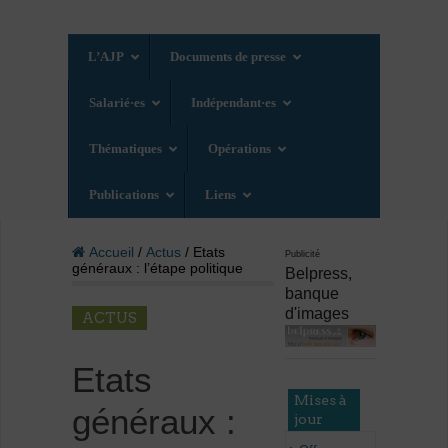
L’AJP
Documents de presse
Salarié·es
Indépendant·es
Thématiques
Opérations
Publications
Liens
Accueil
/
Actus
/ Etats
Publicité
généraux : l’étape politique
Belpress,
banque
d'images
ACTUS
Etats
Mises à
généraux :
jour