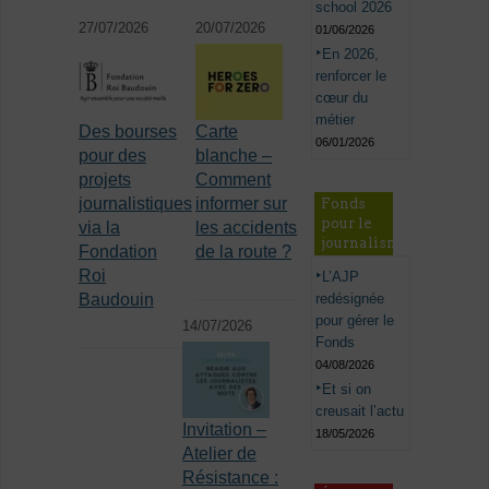
school 2026
27/07/2026
20/07/2026
01/06/2026
En 2026,
renforcer le
cœur du
métier
Des bourses
Carte
06/01/2026
pour des
blanche –
projets
Comment
journalistiques
informer sur
Fonds
pour le
via la
les accidents
journalisme
Fondation
de la route ?
Roi
L’AJP
Baudouin
redésignée
pour gérer le
14/07/2026
Fonds
04/08/2026
Et si on
creusait l’actu
Invitation –
18/05/2026
Atelier de
Résistance :