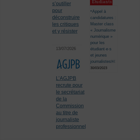
Étudiants
s’outiller
pour
Appel à
déconstruire
candidatures :
les critiques
Master class
« Journalisme
et y résister
numérique »
pour les
13/07/2026
étudiant·e·s
et jeunes
journalistes￼
30/03/2023
L’AGJPB
recrute pour
le secrétariat
de la
Commission
au titre de
journaliste
professionnel