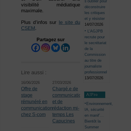
s’outiller pour
visibilité médiatique
déconstruire
maximale.
les critiques
et y résister
Plus d’infos sur
le site du
14/07/2026
CSEM
.
L’AGJPB
recrute pour
Partagez sur
le secrétariat
de la
Commission
au titre de
journaliste
Lire aussi :
professionnel
13/07/2026
16/06/2026
27/03/2026
Offre de
Chargé.e de
AJPro
stage
communication
rémunéré en
et de
Environnement,
communication
rédaction mi-
IA, sécurité
chez S-com
temps Les
en manif’…
Capucines
Bientôt la
Summer