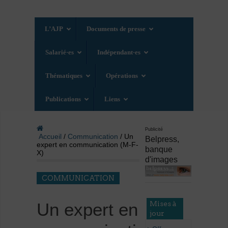
L’AJP
Documents de presse
Salarié·es
Indépendant·es
Thématiques
Opérations
Publications
Liens
Publicité
Accueil
/
Communication
/ Un
Belpress,
expert en communication (M-F-
banque
X)
d'images
COMMUNICATION
Mises à
Un expert en
jour