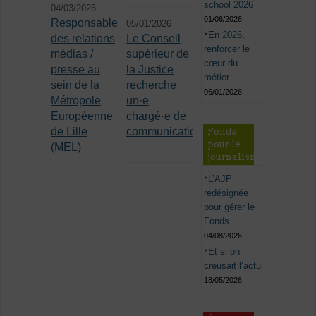
school 2026
04/03/2026
01/06/2026
Responsable
05/01/2026
En 2026,
des relations
Le Conseil
renforcer le
médias /
supérieur de
cœur du
presse au
la Justice
métier
sein de la
recherche
06/01/2026
Métropole
un·e
Européenne
chargé·e de
de Lille
communication
Fonds
pour le
(MEL)
journalisme
L’AJP
redésignée
pour gérer le
Fonds
04/08/2026
Et si on
creusait l’actu
18/05/2026