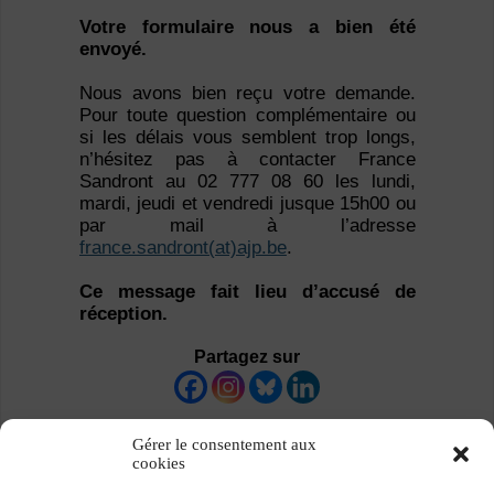
Votre formulaire nous a bien été
envoyé.
Nous avons bien reçu votre demande.
Pour toute question complémentaire ou
si les délais vous semblent trop longs,
n’hésitez pas à contacter France
Sandront au 02 777 08 60 les lundi,
mardi, jeudi et vendredi jusque 15h00 ou
par mail à l’adresse
france.sandront(at)ajp.be
.
Ce message fait lieu d’accusé de
réception.
Partagez sur
Gérer le consentement aux
cookies