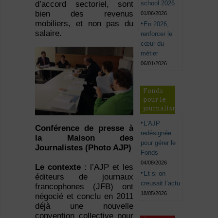
school 2026
d’accord sectoriel, sont
bien des revenus
01/06/2026
mobiliers, et non pas du
En 2026,
salaire.
renforcer le
cœur du
métier
06/01/2026
Fonds
pour le
journalisme
L’AJP
Conférence de presse à
redésignée
la Maison des
pour gérer le
Journalistes (Photo AJP)
Fonds
04/08/2026
Le contexte
: l’AJP et les
Et si on
éditeurs de journaux
creusait l’actu
francophones (JFB) ont
18/05/2026
négocié et conclu en 2011
déjà une nouvelle
convention collective pour