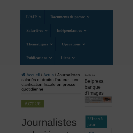
L’AJP
Documents de presse
Salarié·es
Indépendant·es
Thématiques
Opérations
Publications
Liens
Accueil
/
Actus
/ Journalistes
Publicité
salariés et droits d’auteur : une
Belpress,
clarification fiscale en presse
banque
quotidienne
d'images
ACTUS
Mises à
Journalistes
jour