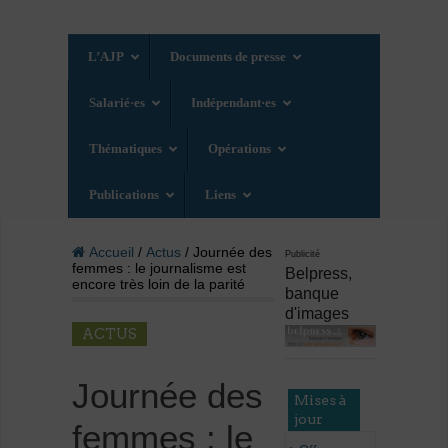
L’AJP
Documents de presse
Salarié·es
Indépendant·es
Thématiques
Opérations
Publications
Liens
Accueil
/
Actus
/ Journée des
Publicité
femmes : le journalisme est
Belpress,
encore très loin de la parité
banque
d'images
ACTUS
Journée des
Mises à
jour
femmes : le