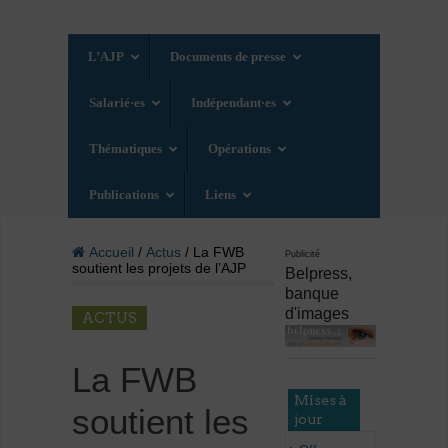
L’AJP
Documents de presse
Salarié·es
Indépendant·es
Thématiques
Opérations
Publications
Liens
Accueil
/
Actus
/ La FWB
Publicité
soutient les projets de l’AJP
Belpress,
banque
d'images
ACTUS
La FWB
Mises à
soutient les
jour