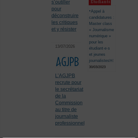
s’outiller
Étudiants
pour
Appel à
déconstruire
candidatures :
les critiques
Master class
et y résister
« Journalisme
numérique »
pour les
13/07/2026
étudiant·e·s
et jeunes
journalistes￼
30/03/2023
L’AGJPB
recrute pour
le secrétariat
de la
Commission
au titre de
journaliste
professionnel