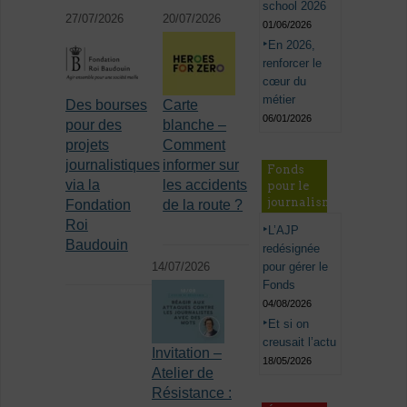
school 2026
27/07/2026
20/07/2026
01/06/2026
En 2026,
renforcer le
cœur du
métier
Des bourses
Carte
06/01/2026
pour des
blanche –
projets
Comment
journalistiques
informer sur
Fonds
via la
les accidents
pour le
journalisme
Fondation
de la route ?
Roi
L’AJP
Baudouin
redésignée
14/07/2026
pour gérer le
Fonds
04/08/2026
Et si on
creusait l’actu
Invitation –
18/05/2026
Atelier de
Résistance :