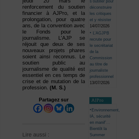
jeudi 20 mars le
s’outiller pour
renforcement du soutien
déconstruire
financier à AJPro, et la
les critiques
prolongation, pour quatre
et y résister
ans, de la convention avec
14/07/2026
le Fonds pour le
L’AGJPB
journalisme. L’AJP se
recrute pour
réjouit que deux de ses
le secrétariat
nouveaux projets phares
de la
soient ainsi reconnus. Le
Commission
soutien public au
au titre de
journalisme de qualité est
journaliste
essentiel en ces temps de
professionnel
crise et de mutation de la
13/07/2026
profession.
(M. S.)
Partagez sur
AJPro
Environnement,
IA, sécurité
en manif’…
Bientôt la
Lire aussi :
Summer