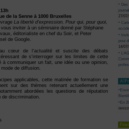
Des 
 13h
journa
ue de la Senne à 1000 Bruxelles
27/07
ouvrage
La liberté d’expression. Pour qui, pour quoi,
Cart
de vous inviter à un séminaire donné par Stéphane
accide
aux, éditorialiste en chef du Soir, et Peter
Invi
sel de Google.
pour d
14/07
 au cœur de l’actualité et suscite des débats
L’AG
téressant de s’interroger sur les limites de cette
Commis
lé à communiquer un fait, une idée ou une opinion,
profes
e mode de diffusion.
cipes applicables, cette matinée de formation se
AJP
ement sur des thèmes retenant actuellement une
Envir
 notamment abordées les questions de réputation
Bient
u de discrimination.
En 20
06/01/
s
Fond