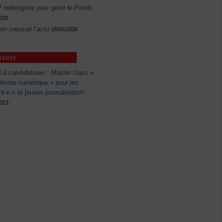
 redésignée pour gérer le Fonds
2026
 on creusait l’actu
18/05/2026
iants
 à candidatures : Master class «
alisme numérique » pour les
nt·e·s et jeunes journalistes￼
2023