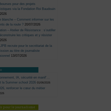
bourses pour des projets
listiques via la Fondation Roi Baudouin
/2026
e blanche – Comment informer sur les
nts de la route ?
20/07/2026
tation – Atelier de Résistance : s’outiller
éconstruire les critiques et y résister
/2026
JPB recrute pour le secrétariat de la
sion au titre de journaliste
sionnel
13/07/2026
ro
onnement, IA, sécurité en manif’…
ôt la Summer school 2026
01/06/2026
26, renforcer le cœur du métier
2026
s pour le journalisme