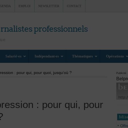
GENDA
EMPLOI
NEWSLETTER
CONTACT
rnalistes professionnels
nue
Salarié·es
Indépendant·es
Thématiques
Opérations
pression : pour qui, pour quoi, jusqu’où ?
Publicité
Belpr
pression : pour qui, pour
?
Mise
Offr