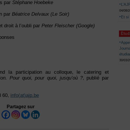
es par
Stéphane Hoebeke
L’AJP
04/08/
on par
Béatrice Delvaux (Le Soir)
Et si
 droit à l’oubli par
Peter Fleischer (Google)
Étud
éponses
Appel
Journ
étudia
30/03/
nd la participation au colloque, le catering et
ion. Pour quoi, pour quoi, jusqu’où ?
, publié par
8 60,
info(at)ajp.be
Partagez sur