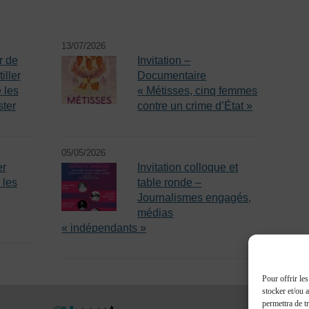
13/07/2026
r de
Invitation –
iller
Documentaire
 les
« Métisses, cinq femmes
ster
contre un crime d’État »
05/05/2026
er
Invitation colloque et
 les
table ronde –
Journalismes engagés,
médias
« indépendants »
Pour offrir le
stocker et/ou 
permettra de t