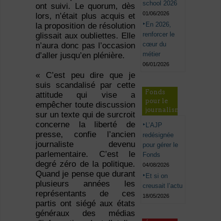
school 2026
ont suivi. Le quorum, dès
01/06/2026
lors, n’était plus acquis et
En 2026,
la proposition de résolution
renforcer le
glissait aux oubliettes. Elle
cœur du
n’aura donc pas l’occasion
métier
d’aller jusqu’en plénière.
06/01/2026
« C’est peu dire que je
suis scandalisé par cette
Fonds
attitude qui vise a
pour le
empêcher toute discussion
journalisme
sur un texte qui de surcroit
concerne la liberté de
L’AJP
presse, confie l’ancien
redésignée
journaliste devenu
pour gérer le
parlementaire. C’est le
Fonds
degré zéro de la politique.
04/08/2026
Quand je pense que durant
Et si on
plusieurs années les
creusait l’actu
représentants de ces
18/05/2026
partis ont siégé aux états
généraux des médias