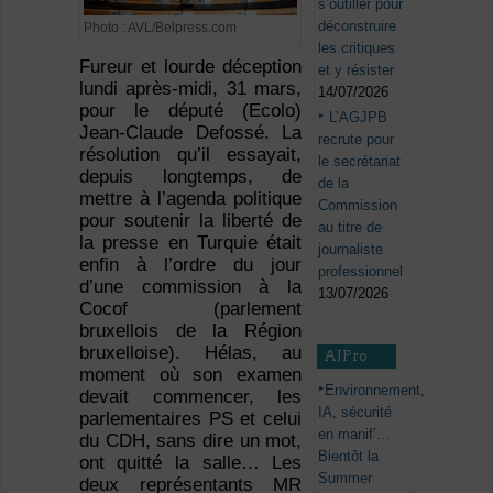
s’outiller pour
déconstruire
Photo : AVL/Belpress.com
les critiques
Fureur et lourde déception
et y résister
lundi après-midi, 31 mars,
14/07/2026
pour le député (Ecolo)
L’AGJPB
Jean-Claude Defossé. La
recrute pour
résolution qu’il essayait,
le secrétariat
depuis longtemps, de
de la
mettre à l’agenda politique
Commission
pour soutenir la liberté de
au titre de
la presse en Turquie était
journaliste
enfin à l’ordre du jour
professionnel
d’une commission à la
13/07/2026
Cocof (parlement
bruxellois de la Région
bruxelloise). Hélas, au
AJPro
moment où son examen
Environnement,
devait commencer, les
IA, sécurité
parlementaires PS et celui
en manif’…
du CDH, sans dire un mot,
Bientôt la
ont quitté la salle… Les
Summer
deux représentants MR