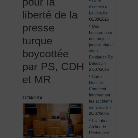
pour la
Offre
d’emploi à
liberté de la
LaLibre.be
06/08/2026
presse
Des
bourses pour
turque
des projets
journalistiques
boycottée
via la
Fondation Roi
par PS, CDH
Baudouin
27/07/2026
et MR
Carte
blanche –
Comment
informer sur
17/04/2014
les accidents
de la route ?
20/07/2026
Invitation –
Atelier de
Résistance :