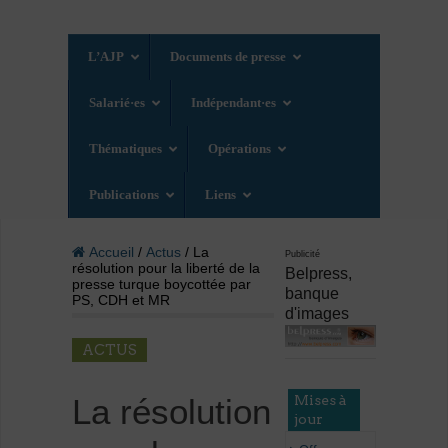
L’AJP
Documents de presse
Salarié·es
Indépendant·es
Thématiques
Opérations
Publications
Liens
Accueil
/
Actus
/ La
Publicité
résolution pour la liberté de la
Belpress,
presse turque boycottée par
banque
PS, CDH et MR
d'images
ACTUS
Mises à
La résolution
jour