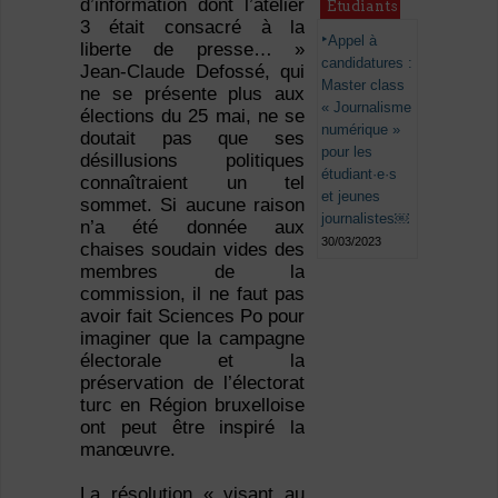
d’information dont l’atelier
Étudiants
3 était consacré à la
Appel à
liberte de presse… »
candidatures :
Jean-Claude Defossé, qui
Master class
ne se présente plus aux
« Journalisme
élections du 25 mai, ne se
numérique »
doutait pas que ses
pour les
désillusions politiques
étudiant·e·s
connaîtraient un tel
et jeunes
sommet. Si aucune raison
journalistes￼
n’a été donnée aux
30/03/2023
chaises soudain vides des
membres de la
commission, il ne faut pas
avoir fait Sciences Po pour
imaginer que la campagne
électorale et la
préservation de l’électorat
turc en Région bruxelloise
ont peut être inspiré la
manœuvre.
La résolution « visant au