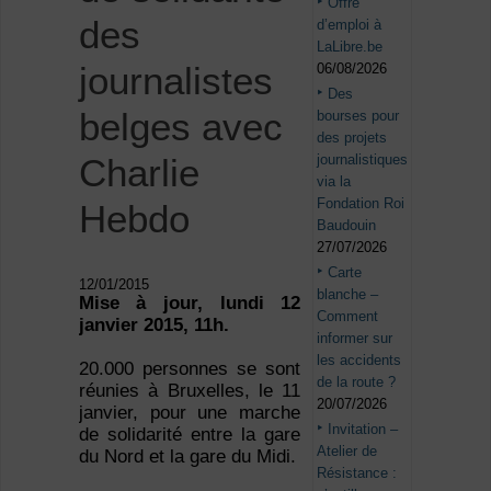
Offre
des
d’emploi à
LaLibre.be
journalistes
06/08/2026
Des
belges avec
bourses pour
des projets
journalistiques
Charlie
via la
Fondation Roi
Hebdo
Baudouin
27/07/2026
Carte
12/01/2015
blanche –
Mise à jour, lundi 12
Comment
janvier 2015, 11h.
informer sur
les accidents
20.000 personnes se sont
de la route ?
réunies à Bruxelles, le 11
20/07/2026
janvier, pour une marche
Invitation –
de solidarité entre la gare
Atelier de
du Nord et la gare du Midi.
Résistance :