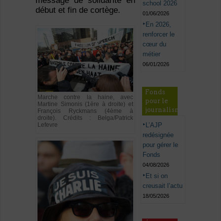
message de solidarité en
school 2026
début et fin de cortège.
01/06/2026
En 2026,
renforcer le
cœur du
métier
06/01/2026
Fonds
Marche contre la haine, avec
pour le
Martine Simonis (1ère à droite) et
journalisme
François Ryckmans (4ème à
droite). Crédits : Belga/Patrick
L’AJP
Lefevre
redésignée
pour gérer le
Fonds
04/08/2026
Et si on
creusait l’actu
18/05/2026