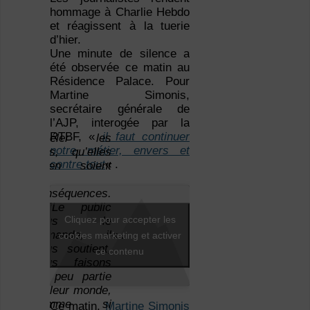
hommage à Charlie Hebdo
et réagissent à la tuerie
d’hier.
Une minute de silence a
été observée ce matin au
Résidence Palace. Pour
Martine Simonis,
secrétaire générale de
l’AJP, interogée par la
RTBF, «
il faut continuer
révéler les
notre métier, envers et
faits, qu’elles
contre tout
« .
çois
qu’en soient
kmans,
les
ident
conséquences.
l’AJP,
[…]Le public
Cliquez pour accepter les
ans le
nous le
e
demande, il
« .
cookies marketing et activer
s en
nous soutient,
ce contenu
rmant
nous faisons
l faut
un peu partie
inuer
de leur monde,
«
comme si
Ce matin,
Martine Simonis