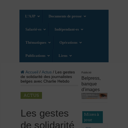
L’AJP
Documents de presse
Salarié·es
Indépendant·es
Thématiques
Opérations
Publications
Liens
Accueil
/
Actus
/ Les gestes
Publicité
de solidarité des journalistes
Belpress,
belges avec Charlie Hebdo
banque
d'images
ACTUS
Les gestes
Mises à
jour
de solidarité