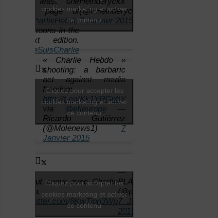
at least one
Heinderyckx
cookies marketing et activer
full page of
(@FHeinderyckx)
ce contenu
#CharlieHebdo
7 Janvier 2015
cartoons in the
next edition.
#JeSuisCharlie
« Charlie Hebdo »
shooting: a barbaric
act against media
freedom
Cliquez pour accepter les
http://t.co/Kk1YRGntiY
cookies marketing et activer
via
@efjeurope
—
ce contenu
Ricardo Gutiérrez
(@Molenews1)
7
Janvier 2015
—
De tout coeur avec Charlie
PLANTU
Cliquez pour accepter les
Hebdo.
(@plantu)
cookies marketing et activer
pic.twitter.com/8KwTipn3Wp
7 Janvier
ce contenu
2015