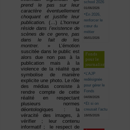
school 2026
prend le pas sur leur
01/06/2026
caractère éventuellement
En 2026,
choquant et justifie leur
renforcer le
publication.
(…)
L’horreur
cœur du
réside dans l’existence de
métier
scènes de ce genre, pas
06/01/2026
dans le fait de les
montrer.
» L’émotion
suscitée dans le public est
Fonds
alors due non pas à la
pour le
publication mais à la
journalisme
violence de la réalité que
L’AJP
symbolise de manière
redésignée
explicite une photo. Le rôle
pour gérer le
des médias consiste à
Fonds
rendre compte de cette
04/08/2026
réalité en respectant
plusieurs normes
Et si on
déontologiques : la
creusait l’actu
véracité des images, à
18/05/2026
vérifier ; leur contenu
informatif ; le respect de