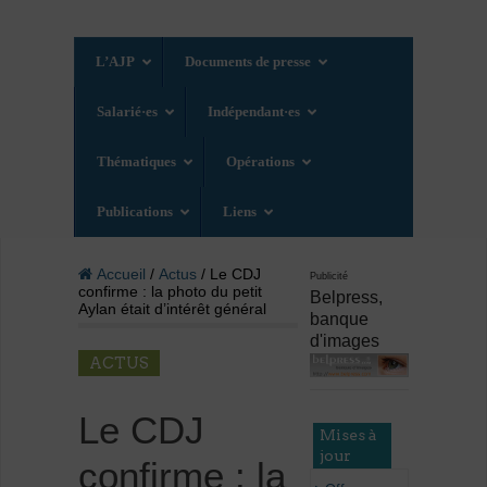
L’AJP
Documents de presse
Salarié·es
Indépendant·es
Thématiques
Opérations
Publications
Liens
Accueil
/
Actus
/ Le CDJ
Publicité
confirme : la photo du petit
Belpress,
Aylan était d’intérêt général
banque
d'images
ACTUS
Le CDJ
Mises à
jour
confirme : la