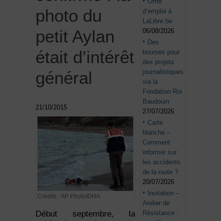
Offre
photo du
d’emploi à
LaLibre.be
petit Aylan
06/08/2026
Des
était d’intérêt
bourses pour
des projets
journalistiques
général
via la
Fondation Roi
Baudouin
21/10/2015
27/07/2026
Carte
blanche –
Comment
informer sur
les accidents
de la route ?
20/07/2026
Invitation –
Crédits : AP Photo/DHA
Atelier de
Résistance :
Début septembre, la