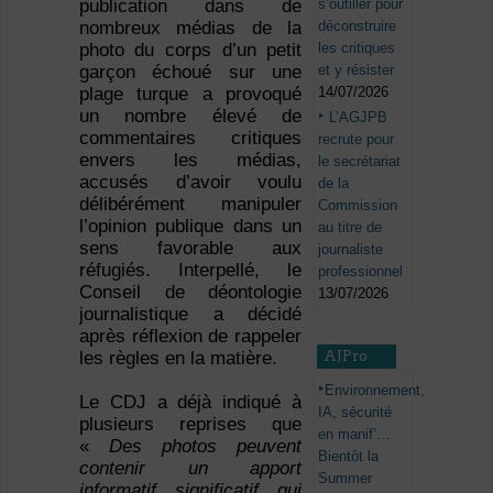
s’outiller pour
publication dans de
déconstruire
nombreux médias de la
les critiques
photo du corps d’un petit
et y résister
garçon échoué sur une
14/07/2026
plage turque a provoqué
un nombre élevé de
L’AGJPB
commentaires critiques
recrute pour
envers les médias,
le secrétariat
accusés d’avoir voulu
de la
délibérément manipuler
Commission
l’opinion publique dans un
au titre de
sens favorable aux
journaliste
réfugiés. Interpellé, le
professionnel
Conseil de déontologie
13/07/2026
journalistique a décidé
après réflexion de rappeler
AJPro
les règles en la matière.
Environnement,
Le CDJ a déjà indiqué à
IA, sécurité
plusieurs reprises que
en manif’…
«
Des photos peuvent
Bientôt la
contenir un apport
Summer
informatif significatif qui