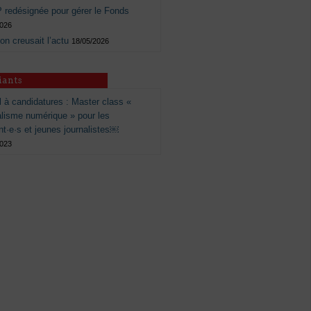
 redésignée pour gérer le Fonds
2026
 on creusait l’actu
18/05/2026
iants
 à candidatures : Master class «
alisme numérique » pour les
nt·e·s et jeunes journalistes￼
2023