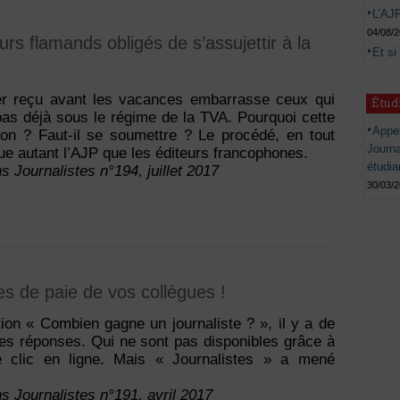
L’AJP
04/08/
urs flamands obligés de s’assujettir à la
Et si
er reçu avant les vacances embarrasse ceux qui
Étud
 pas déjà sous le régime de la TVA. Pourquoi cette
Appel
ion ? Faut-il se soumettre ? Le procédé, en tout
Journ
ue autant l’AJP que les éditeurs francophones.
étudia
s Journalistes n°194, juillet 2017
30/03/
hes de paie de vos collègues !
tion « Combien gagne un journaliste ? », il y a de
s réponses. Qui ne sont pas disponibles grâce à
e clic en ligne. Mais « Journalistes » a mené
s Journalistes n°191, avril 2017