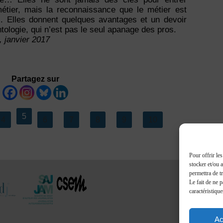
étier, mais la reconnaissance que le métier est
s. Elles donnent quelques avantages et un devoir
tologie, qui n’est pas le seul apanage des pros.
, janvier 2017
Partagez sur
5
4
6
7
8
9
10
Pour offrir le
stocker et/ou 
permettra de t
Le fait de ne 
caractéristique
Ac