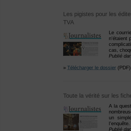
Les pigistes pour les édite
TVA
Le courri
n’étaient
complicat
cas, choq
Publié dan
»
Télécharger le dossier
(PDF)
Toute la vérité sur les fic
A la ques
nombreuse
un simpl
l’enquête.
Publié dan