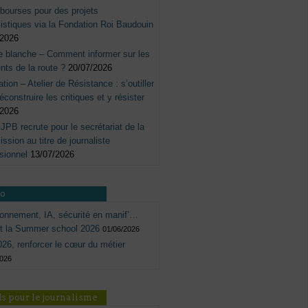
bourses pour des projets
listiques via la Fondation Roi Baudouin
/2026
e blanche – Comment informer sur les
nts de la route ?
20/07/2026
tation – Atelier de Résistance : s’outiller
éconstruire les critiques et y résister
/2026
JPB recrute pour le secrétariat de la
sion au titre de journaliste
sionnel
13/07/2026
ro
onnement, IA, sécurité en manif’…
ôt la Summer school 2026
01/06/2026
26, renforcer le cœur du métier
2026
s pour le journalisme