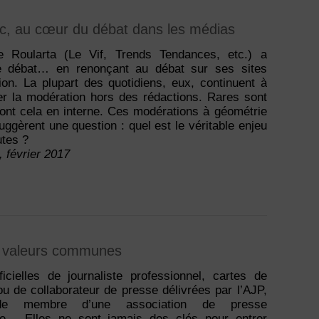
blic, au cœur du débat dans les médias
e Roularta (Le Vif, Trends Tendances, etc.) a
le débat… en renonçant au débat sur ses sites
tion. La plupart des quotidiens, eux, continuent à
ter la modération hors des rédactions. Rares sont
font cela en interne. Ces modérations à géométrie
uggèrent une question : quel est le véritable enjeu
tes ?
, février 2017
et valeurs communes
ficielles de journaliste professionnel, cartes de
ou de collaborateur de presse délivrées par l’AJP,
de membre d’une association de presse
ée… Elles ne sont jamais des clés pour entrer