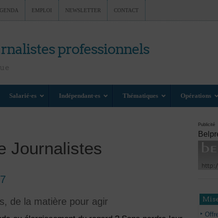
GENDA
EMPLOI
NEWSLETTER
CONTACT
rnalistes professionnels
nue
Salarié·es
Indépendant·es
Thématiques
Opérations
Publicité
Belpr
e Journalistes
17
Mise
s, de la matière pour agir
Offr