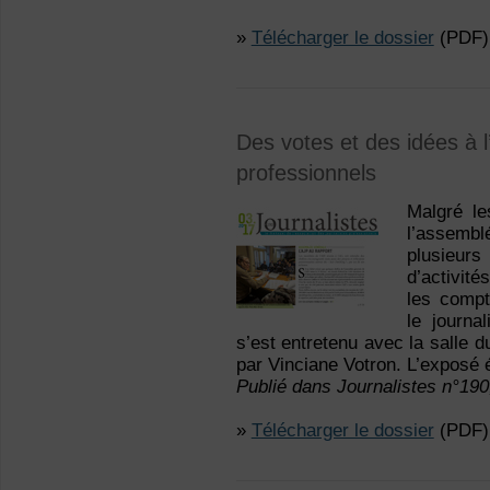
»
Télécharger le dossier
(PDF)
Des votes et des idées à l
professionnels
Malgré le
l’assembl
plusieurs
d’activit
les compt
le journa
s’est entretenu avec la salle
par Vinciane Votron. L’exposé ét
Publié dans Journalistes n°19
»
Télécharger le dossier
(PDF)