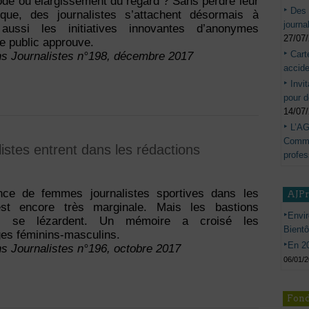
de ou élargissement du regard ? Sans perdre leur
Des 
ique, des journalistes s’attachent désormais à
journa
 aussi les initiatives innovantes d’anonymes
27/07
Le public approuve.
Cart
ns Journalistes n°198, décembre 2017
accide
Invi
pour d
14/07
L’AG
Commis
stes entrent dans les rédactions
profes
nce de femmes journalistes sportives dans les
AJP
st encore très marginale. Mais les bastions
Envir
es se lézardent. Un mémoire a croisé les
Bient
es féminins-masculins.
En 20
ns Journalistes n°196, octobre 2017
06/01/
Fond