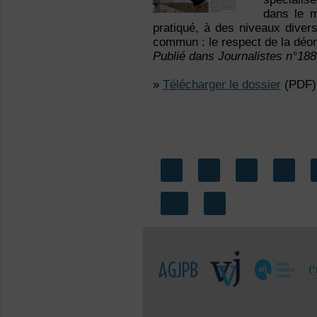
dans le m
pratiqué, à des niveaux diver
commun : le respect de la déon
Publié dans Journalistes n°188
»
Télécharger le dossier
(PDF)
<
1
2
3
11
>