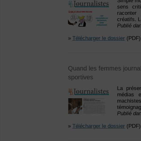
Simple mo
sens crit
raconter
créatifs. 
Publié da
»
Télécharger le dossier
(PDF)
Quand les femmes journali
sportives
La prése
médias e
machist
témoignag
Publié da
»
Télécharger le dossier
(PDF)