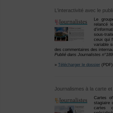
L’interactivité avec le pu
Le group
relancé 
d’informa
sous-trai
ceux qui 
variable s
des commentaires des internau
Publié dans Journalistes n°189
»
Télécharger le dossier
(PDF)
Journalismes à la carte 
Cartes of
stagiaire 
cartes 
spécialis