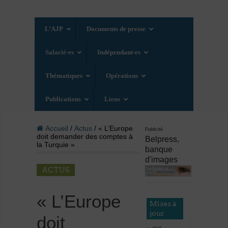
L’AJP
Documents de presse
Salarié·es
Indépendant·es
Thématiques
Opérations
Publications
Liens
Accueil
/
Actus
/ « L’Europe
Publicité
doit demander des comptes à
Belpress,
la Turquie »
banque
d'images
ACTUS
« L’Europe
Mises à
jour
doit