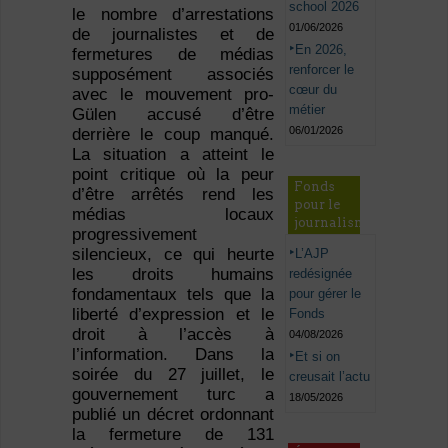
school 2026
le nombre d’arrestations
01/06/2026
de journalistes et de
En 2026,
fermetures de médias
renforcer le
supposément associés
cœur du
avec le mouvement pro-
métier
Gülen accusé d’être
06/01/2026
derrière le coup manqué.
La situation a atteint le
point critique où la peur
Fonds
d’être arrêtés rend les
pour le
médias locaux
journalisme
progressivement
silencieux, ce qui heurte
L’AJP
les droits humains
redésignée
fondamentaux tels que la
pour gérer le
liberté d’expression et le
Fonds
droit à l’accès à
04/08/2026
l’information. Dans la
Et si on
soirée du 27 juillet, le
creusait l’actu
gouvernement turc a
18/05/2026
publié un décret ordonnant
la fermeture de 131