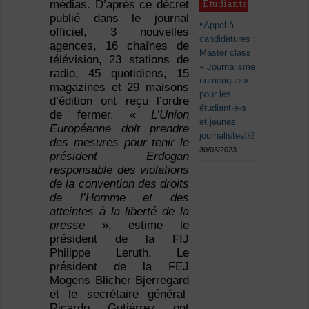
médias. D’après ce décret
Étudiants
publié dans le journal
Appel à
officiel, 3 nouvelles
candidatures :
agences, 16 chaînes de
Master class
télévision, 23 stations de
« Journalisme
radio, 45 quotidiens, 15
numérique »
magazines et 29 maisons
pour les
d’édition ont reçu l’ordre
étudiant·e·s
de fermer. «
L’Union
et jeunes
Européenne doit prendre
journalistes￼
des mesures pour tenir le
30/03/2023
président Erdogan
responsable des violations
de la convention des droits
de l’Homme et des
atteintes à la liberté de la
presse
», estime le
président de la FIJ
Philippe Leruth. Le
président de la FEJ
Mogens Blicher Bjerregard
et le secrétaire général
Ricardo Gutiérrez ont