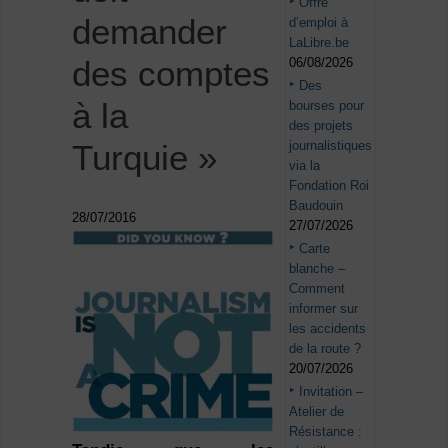
Offre
demander
d’emploi à
LaLibre.be
des comptes
06/08/2026
Des
à la
bourses pour
des projets
journalistiques
Turquie »
via la
Fondation Roi
Baudouin
28/07/2016
27/07/2026
Carte
blanche –
Comment
informer sur
les accidents
de la route ?
20/07/2026
Invitation –
Atelier de
Résistance :