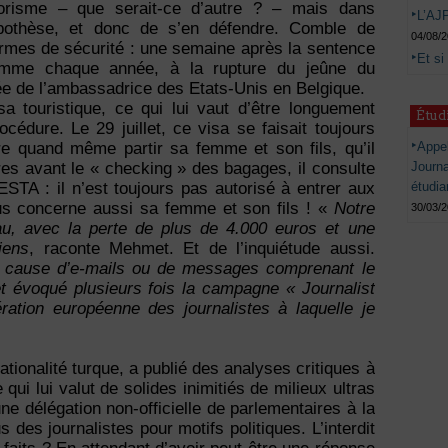
rrorisme – que serait-ce d’autre ? – mais dans
L’AJP
’hypothèse, et donc de s’en défendre. Comble de
04/08/
normes de sécurité : une semaine après la sentence
Et si
 comme chaque année, à la rupture du jeûne du
e de l’ambassadrice des Etats-Unis en Belgique.
touristique, ce qui lui vaut d’être longuement
Étud
cédure. Le 29 juillet, ce visa se faisait toujours
Appel
re quand même partir sa femme et son fils, qu’il
Journ
res avant le « checking » des bagages, il consulte
étudia
ESTA : il n’est toujours pas autorisé à entrer aux
efus concerne aussi sa femme et son fils ! «
Notre
30/03/
u, avec la perte de plus de 4.000 euros et une
iens
, raconte Mehmet. Et de l’inquiétude aussi.
 A cause d’e-mails ou de messages comprenant le
fet évoqué plusieurs fois la campagne « Journalist
ération européenne des journalistes à laquelle je
ationalité turque, a publié des analyses critiques à
qui lui valut de solides inimitiés de milieux ultras
e délégation non-officielle de parlementaires à la
s des journalistes pour motifs politiques. L’interdit