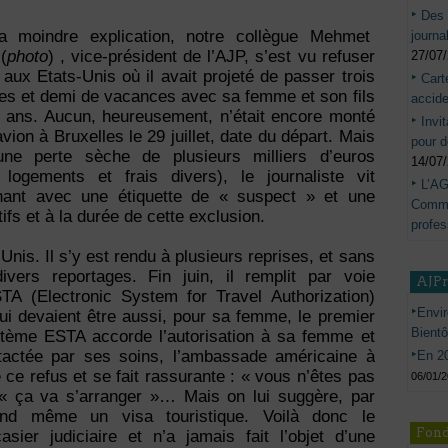
Des 
a moindre explication, notre collègue Mehmet
journa
(
photo
) , vice-président de l’AJP, s’est vu refuser
27/07
 aux Etats-Unis où il avait projeté de passer trois
Cart
es et demi de vacances avec sa femme et son fils
accide
q ans. Aucun, heureusement, n’était encore monté
Invi
avion à Bruxelles le 29 juillet, date du départ. Mais
pour d
une perte sèche de plusieurs milliers d’euros
14/07
, logements et frais divers), le journaliste vit
L’AG
nant avec une étiquette de « suspect » et une
Commis
ifs et à la durée de cette exclusion.
profes
nis. Il s’y est rendu à plusieurs reprises, et sans
vers reportages. Fin juin, il remplit par voie
AJP
TA (Electronic System for Travel Authorization)
Envir
ui devaient être aussi, pour sa femme, le premier
Bient
tème ESTA accorde l’autorisation à sa femme et
ntactée par ses soins, l’ambassade américaine à
En 20
 ce refus et se fait rassurante : « vous n’êtes pas
06/01/
 « ça va s’arranger »… Mais on lui suggère, par
uand même un visa touristique. Voilà donc le
Fond
asier judiciaire et n’a jamais fait l’objet d’une