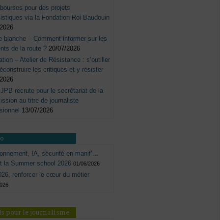
bourses pour des projets
listiques via la Fondation Roi Baudouin
/2026
e blanche – Comment informer sur les
nts de la route ?
20/07/2026
tation – Atelier de Résistance : s’outiller
éconstruire les critiques et y résister
/2026
JPB recrute pour le secrétariat de la
sion au titre de journaliste
sionnel
13/07/2026
ro
onnement, IA, sécurité en manif’…
ôt la Summer school 2026
01/06/2026
26, renforcer le cœur du métier
2026
s pour le journalisme