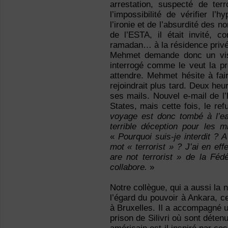
arrestation, suspecté de te
l’impossibilité de vérifier l
l’ironie et de l’absurdité des 
de l’ESTA, il était invité,
ramadan… à la résidence privé
Mehmet demande donc un visa 
interrogé comme le veut la pro
attendre. Mehmet hésite à fai
rejoindrait plus tard. Deux heu
ses mails. Nouvel e-mail de l’
States, mais cette fois, le r
voyage est donc tombé à l’ea
terrible déception pour les m
«
Pourquoi suis-je interdit ?
mot « terrorist » ? J’ai en ef
are not terrorist » de la Féd
collabore.
»
Notre collègue, qui a aussi la n
l’égard du pouvoir à Ankara, ce 
à Bruxelles. Il a accompagné un
prison de Silivri où sont détenu