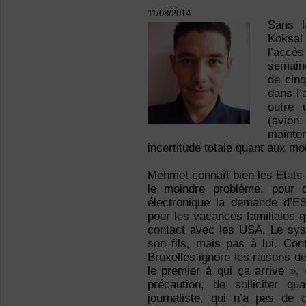
11/08/2014
Sans l
Koksal 
l’accès
semain
de cin
dans l’
outre 
(avion
mainte
incertitude totale quant aux mot
Mehmet connaît bien les Etats-U
le moindre problème, pour di
électronique la demande d’ES
pour les vacances familiales q
contact avec les USA. Le sys
son fils, mais pas à lui. Co
Bruxelles ignore les raisons de
le premier à qui ça arrive »,
précaution, de solliciter q
journaliste, qui n’a pas de c