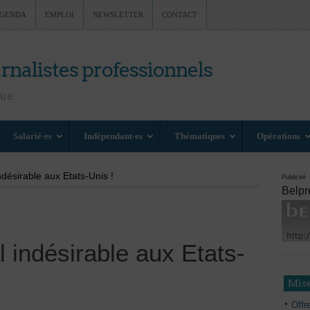
GENDA
EMPLOI
NEWSLETTER
CONTACT
rnalistes professionnels
nue
Salarié·es
Indépendant·es
Thématiques
Opérations
désirable aux Etats-Unis !
Publicité
Belpr
indésirable aux Etats-
Mise
Offr