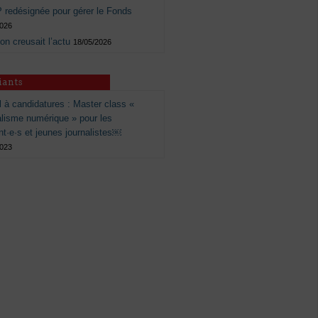
 redésignée pour gérer le Fonds
2026
 on creusait l’actu
18/05/2026
iants
 à candidatures : Master class «
alisme numérique » pour les
nt·e·s et jeunes journalistes￼
2023