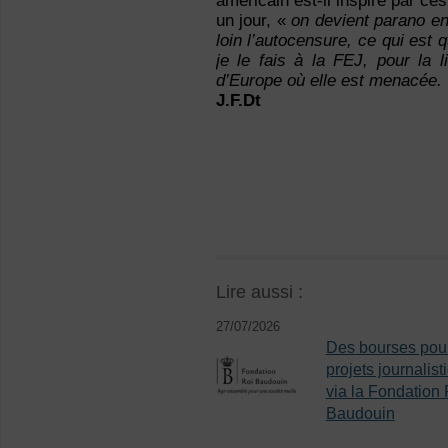
américain est-il inspiré par ce
un jour, «
on devient parano en
loin l’autocensure, ce qui es
je le fais à la FEJ, pour la 
d’Europe où elle est menacée.
J.F.Dt
Lire aussi :
27/07/2026
Des bourses pou
projets journalist
via la Fondation 
Baudouin