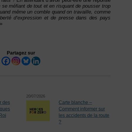
s faits ? En attendant d’avoir peut-être une réponse
 se méfiant de tout et en risquant de pousser trop
t quand même un comble quand on travaille, comme
liberté d’expression et de presse
dans des pays
»
Partagez sur
20/07/2026
r des
Carte blanche –
iques
Comment informer sur
Roi
les accidents de la route
?