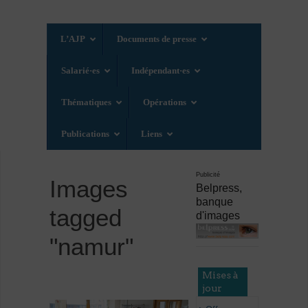
L’AJP
Documents de presse
Salarié·es
Indépendant·es
Thématiques
Opérations
Publications
Liens
Publicité
Images
Belpress,
banque
tagged
d'images
"namur"
Mises à
jour