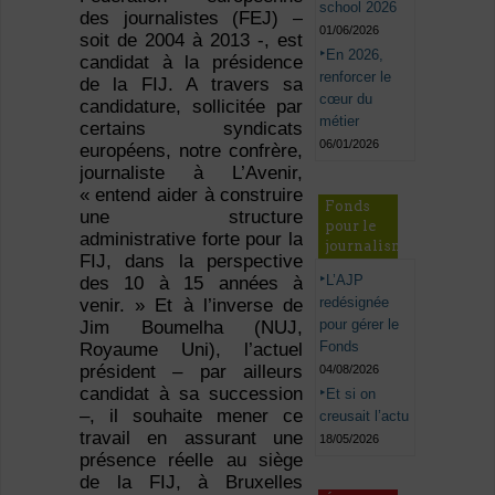
school 2026
des journalistes (FEJ) –
01/06/2026
soit de 2004 à 2013 -, est
En 2026,
candidat à la présidence
renforcer le
de la FIJ. A travers sa
cœur du
candidature, sollicitée par
métier
certains syndicats
06/01/2026
européens, notre confrère,
journaliste à L’Avenir,
« entend aider à construire
Fonds
une structure
pour le
administrative forte pour la
journalisme
FIJ, dans la perspective
L’AJP
des 10 à 15 années à
redésignée
venir. » Et à l’inverse de
pour gérer le
Jim Boumelha (NUJ,
Fonds
Royaume Uni), l’actuel
président – par ailleurs
04/08/2026
candidat à sa succession
Et si on
–, il souhaite mener ce
creusait l’actu
travail en assurant une
18/05/2026
présence réelle au siège
de la FIJ, à Bruxelles