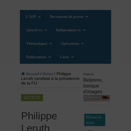
L’AJP
Documents de presse
Salarié·es
Indépendant·es
Thématiques
Opérations
Publications
Liens
Accueil
/
Actus
/ Philippe
Publicité
Leruth candidat à la présidence
Belpress,
de la FIJ
banque
d'images
ACTUS
Philippe
Mises à
jour
Leruth