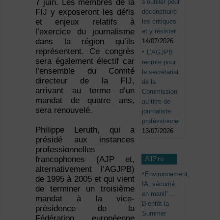
7 juin. Les membres de la
s’outiller pour
FIJ y exposeront les défis
déconstruire
et enjeux relatifs à
les critiques
l’exercice du journalisme
et y résister
dans la région qu’ils
14/07/2026
représentent. Ce congrès
L’AGJPB
sera également électif car
recrute pour
l’ensemble du Comité
le secrétariat
directeur de la FIJ,
de la
arrivant au terme d’un
Commission
mandat de quatre ans,
au titre de
sera renouvelé.
journaliste
professionnel
Philippe Leruth, qui a
13/07/2026
présidé aux instances
professionnelles
francophones (AJP et,
AJPro
alternativement l’AGJPB)
Environnement,
de 1995 à 2005 et qui vient
IA, sécurité
de terminer un troisième
en manif’…
mandat à la vice-
Bientôt la
présidence de la
Summer
Fédération européenne