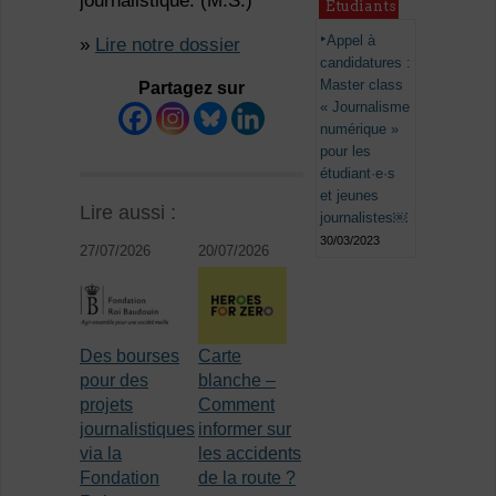
journalistique. (M.S.)
Étudiants
Appel à
»
Lire notre dossier
candidatures :
Master class
Partagez sur
« Journalisme
numérique »
pour les
étudiant·e·s
et jeunes
Lire aussi :
journalistes￼
30/03/2023
27/07/2026
20/07/2026
Des bourses
Carte
pour des
blanche –
projets
Comment
journalistiques
informer sur
via la
les accidents
Fondation
de la route ?