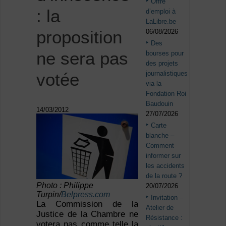
Offre
: la
d’emploi à
LaLibre.be
proposition
06/08/2026
Des
ne sera pas
bourses pour
des projets
journalistiques
votée
via la
Fondation Roi
Baudouin
14/03/2012
27/07/2026
Carte
blanche –
Comment
informer sur
les accidents
de la route ?
Photo : Philippe
20/07/2026
Turpin/
Belpress.com
Invitation –
La Commission de la
Atelier de
Justice de la Chambre ne
Résistance :
votera pas comme telle la