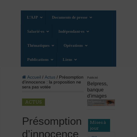
L’AJP
Documents de presse
Salarié·es
Indépendant·es
Thématiques
Opérations
Publications
Liens
Accueil
/
Actus
/ Présomption
Publicité
d’innocence : la proposition ne
Belpress,
sera pas votée
banque
d'images
ACTUS
Présomption
Mises à
jour
d’innocence