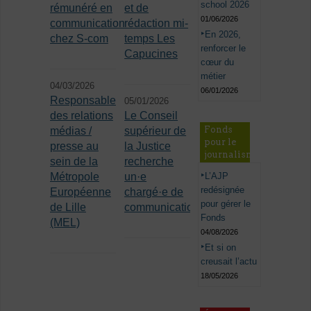
school 2026
rémunéré en
et de
01/06/2026
communication
rédaction mi-
En 2026,
chez S-com
temps Les
renforcer le
Capucines
cœur du
métier
04/03/2026
06/01/2026
Responsable
05/01/2026
des relations
Le Conseil
Fonds
médias /
supérieur de
pour le
presse au
la Justice
journalisme
sein de la
recherche
Métropole
un·e
L’AJP
redésignée
Européenne
chargé·e de
pour gérer le
de Lille
communication
Fonds
(MEL)
04/08/2026
Et si on
creusait l’actu
18/05/2026