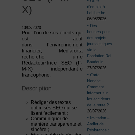
Offre
X)
d’emploi à
LaLibre.be
06/08/2026
Des
13/02/2020
bourses pour
Pour l’un de ses clients qui
des projets
est actif
journalistiques
dans l’environnement
via la
financier, Mediaforta
Fondation Roi
recherche un·e
Baudouin
Rédacteur·trice SEO (F-
27/07/2026
M-X) indépendant·e
francophone.
Carte
blanche –
Comment
Description
informer sur
les accidents
Rédiger des textes
de la route ?
optimisés SEO qui se
20/07/2026
lisent facilement ;
Invitation –
Communiquer de
manière transparente et
Atelier de
sincère ;
Résistance :
Être capable de résister