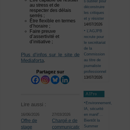
s’outiller pour
au stress et de
déconstruire
respecter des délais
les critiques
serrés ;
et y résister
Être flexible en termes
14/07/2026
d’horaire ;
L’AGJPB
Faire preuve
d’assertivité et
recrute pour
d’initiative ;
le secrétariat
de la
Plus d’infos sur le site de
Commission
Mediaforta
.
au titre de
journaliste
Partagez sur
professionnel
13/07/2026
AJPro
Environnement,
Lire aussi :
IA, sécurité
16/06/2026
27/03/2026
en manif’…
Offre de
Chargé.e de
Bientôt la
Summer
stage
communication