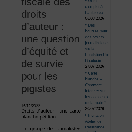
fiscale des
Offre
d’emploi à
droits
LaLibre.be
06/08/2026
d’auteur :
Des
bourses pour
une question
des projets
journalistiques
d’équité et
via la
Fondation Roi
de survie
Baudouin
27/07/2026
pour les
Carte
blanche –
pigistes
Comment
informer sur
les accidents
de la route ?
16/12/2022
20/07/2026
Droits d’auteur : une carte
Invitation –
blanche pétition
Atelier de
Résistance :
Un groupe de journalistes