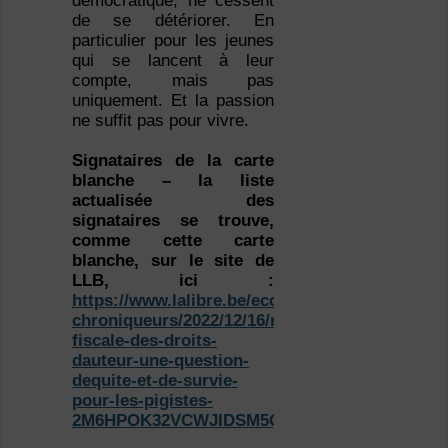
démocratique, ne cessent
de se détériorer. En
particulier pour les jeunes
qui se lancent à leur
compte, mais pas
uniquement. Et la passion
ne suffit pas pour vivre.
Signataires de la carte
blanche – la liste
actualisée des
signataires se trouve,
comme cette carte
blanche, sur le site de
LLB, ici :
https://www.lalibre.be/economie/decideurs-
chroniqueurs/2022/12/16/reforme-
fiscale-des-droits-
dauteur-une-question-
dequite-et-de-survie-
pour-les-pigistes-
2M6HPOK32VCWJIDSM5QCESD4UU/