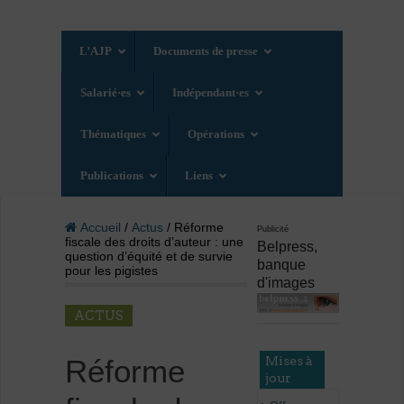
L’AJP
Documents de presse
Salarié·es
Indépendant·es
Thématiques
Opérations
Publications
Liens
Accueil
/
Actus
/ Réforme
Publicité
fiscale des droits d’auteur : une
Belpress,
question d’équité et de survie
banque
pour les pigistes
d'images
ACTUS
Mises à
Réforme
jour