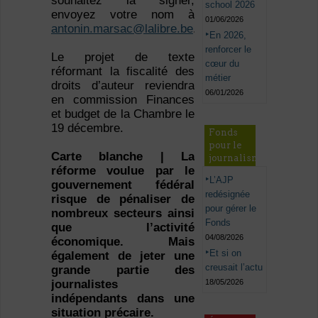
souhaitez la signer,
school 2026
envoyez votre nom à
01/06/2026
antonin.marsac@lalibre.be
.
En 2026,
renforcer le
Le projet de texte
cœur du
réformant la fiscalité des
métier
droits d’auteur reviendra
06/01/2026
en commission Finances
et budget de la Chambre le
19 décembre.
Fonds
pour le
Carte blanche | La
journalisme
réforme voulue par le
L’AJP
gouvernement fédéral
redésignée
risque de pénaliser de
pour gérer le
nombreux secteurs ainsi
Fonds
que l’activité
04/08/2026
économique. Mais
Et si on
également de jeter une
creusait l’actu
grande partie des
18/05/2026
journalistes
indépendants dans une
situation précaire.