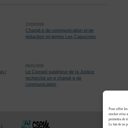
27/03/2026
Chargé.e de communication et de
rédaction mi-temps Les Capucines
05/01/2026
s /
Le Conseil supérieur de la Justice
recherche un·e chargé·e de
communication
Pour offrir le
stocker et/ou 
permettra de t
Le fait de ne 