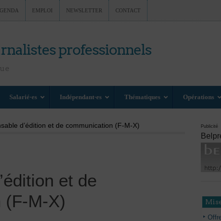
GENDA
EMPLOI
NEWSLETTER
CONTACT
rnalistes professionnels
nue
Salarié·es
Indépendant·es
Thématiques
Opérations
sable d’édition et de communication (F-M-X)
Publicité
Belpr
édition et de
 (F-M-X)
Mise
Offr