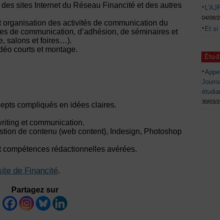
n des sites Internet du Réseau Financité et des autres
L’AJP
04/08/
et organisation des activités de communication du
Et si
s de communication, d’adhésion, de séminaires et
, salons et foires…).
déo courts et montage.
Étud
Appel
Journ
étudia
30/03/
epts compliqués en idées claires.
riting et communication.
stion de contenu (web content), Indesign, Photoshop
t compétences rédactionnelles avérées.
site de Financité
.
Partagez sur