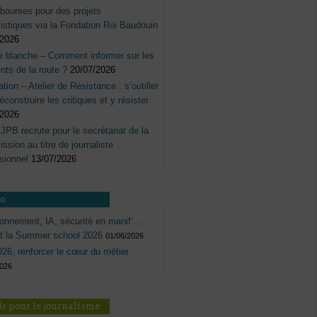
bourses pour des projets
listiques via la Fondation Roi Baudouin
/2026
e blanche – Comment informer sur les
nts de la route ?
20/07/2026
tation – Atelier de Résistance : s’outiller
éconstruire les critiques et y résister
/2026
JPB recrute pour le secrétariat de la
sion au titre de journaliste
sionnel
13/07/2026
ro
onnement, IA, sécurité en manif’…
ôt la Summer school 2026
01/06/2026
26, renforcer le cœur du métier
2026
s pour le journalisme