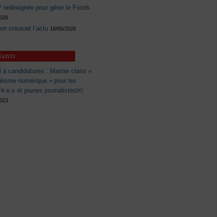
 redésignée pour gérer le Fonds
2026
 on creusait l’actu
18/05/2026
iants
 à candidatures : Master class «
alisme numérique » pour les
nt·e·s et jeunes journalistes￼
2023