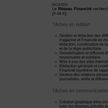
05/12/2018
Le
Réseau Financité
recherch
(F-M-X):
Tâches en édition
Gestion et rédaction des di
magazine et Financité en mou
rédaction, coordination de la
et de la régie publicitaire…
Sensibilisation et diffusion 
responsable et solidaire.
Mise à jour des sites Intern
Rédaction générale et coor
Financité (synthèse de rappo
Gestion des relations press
journalistes, veille et diffusio
Tâches en communicatio
Création graphique et/ou co
avec les diverses activités 