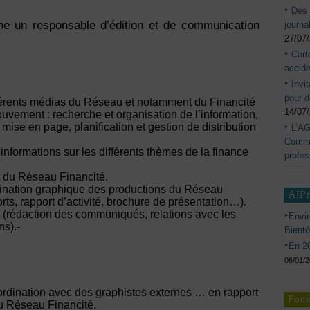
Des 
e un responsable d’édition et de communication
journa
27/07
Cart
accide
Invi
pour d
fférents médias du Réseau et notamment du Financité
14/07
vement : recherche et organisation de l’information,
 mise en page, planification et gestion de distribution
L’AG
Commis
d’informations sur les différents thèmes de la finance
profes
et du Réseau Financité.
dination graphique des productions du Réseau
AJP
rts, rapport d’activité, brochure de présentation…).
e (rédaction des communiqués, relations avec les
Envir
ns).-
Bient
En 20
n
06/01/
ordination avec des graphistes externes … en rapport
Fond
du Réseau Financité.