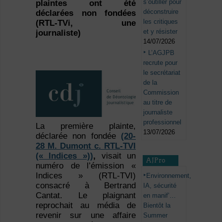
s’outiller pour
plaintes ont été
déconstruire
déclarées non fondées
les critiques
(RTL-TVi, une
et y résister
journaliste)
14/07/2026
L’AGJPB
recrute pour
le secrétariat
de la
Commission
au titre de
journaliste
professionnel
La première plainte,
13/07/2026
déclarée non fondée
(20-
28 M. Dumont c. RTL-TVI
(« Indices »))
,
visait un
AJPro
numéro de l’émission «
Indices » (RTL-TVI)
Environnement,
consacré à Bertrand
IA, sécurité
Cantat. Le plaignant
en manif’…
reprochait au média de
Bientôt la
revenir sur une affaire
Summer