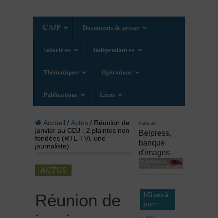
L’AJP
Documents de presse
Salarié·es
Indépendant·es
Thématiques
Opérations
Publications
Liens
Accueil
/
Actus
/ Réunion de
Publicité
janvier au CDJ : 2 plaintes non
Belpress,
fondées (RTL-TVi, une
banque
journaliste)
d'images
ACTUS
Mises à
Réunion de
jour