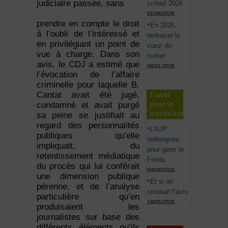
judiciaire passée, sans
school 2026
01/06/2026
prendre en compte le droit
En 2026,
à l’oubli de l’intéressé et
renforcer le
en privilégiant un point de
cœur du
vue à charge. Dans son
métier
avis, le CDJ a estimé que
06/01/2026
l’évocation de l’affaire
criminelle pour laquelle B.
Cantat avait été jugé,
Fonds
condamné et avait purgé
pour le
journalisme
sa peine se justifiait au
regard des personnalités
L’AJP
publiques qu’elle
redésignée
impliquait, du
pour gérer le
retentissement médiatique
Fonds
du procès qui lui conférait
04/08/2026
une dimension publique
Et si on
pérenne, et de l’analyse
creusait l’actu
particulière qu’en
18/05/2026
produisaient les
journalistes sur base des
différents éléments qu’ils