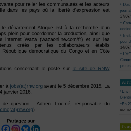
ovante pour relier les communautés et les acteurs
Des 
le dans les pays où la liberté d’expression est
journa
27/07
Cart
 le département Afrique est à la recherche d’un
accide
mps plein pour coordonner la production, ainsi que
Invi
ite internet Waza (wazaonline.com/fr) et sur les
pour d
enus créés par les collaborateurs établis
14/07
en République démocratique du Congo et en Côte
L’AG
Commis
profes
ations concernant le poste sur
le site de RNW
AJP
yer à
jobs(at)rnw.org
avant le 5 décembre 2015. La
Envir
4 janvier 2016.
Bient
 de question : Adrien Trocmé, responsable du
En 20
ocme(at)rnw.org
)
06/01/
Partagez sur
Fond