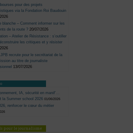
bourses pour des projets
listiques via la Fondation Roi Baudouin
/2026
e blanche – Comment informer sur les
nts de la route ?
20/07/2026
tation – Atelier de Résistance : s’outiller
éconstruire les critiques et y résister
/2026
JPB recrute pour le secrétariat de la
sion au titre de journaliste
sionnel
13/07/2026
ro
onnement, IA, sécurité en manif’…
ôt la Summer school 2026
01/06/2026
26, renforcer le cœur du métier
2026
s pour le journalisme