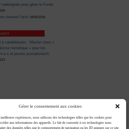
 redésignée pour gérer le Fonds
2026
 on creusait l’actu
18/05/2026
iants
 à candidatures : Master class «
alisme numérique » pour les
nt·e·s et jeunes journalistes￼
2023
Gérer le consentement aux cookies
s meilleures expériences, nous utilisons des technologies telles que les cookies pour
accéder aux informations des appareils. Le fait de consentir à ces technologies nous
raiter des données telles que le comportement de navigation ou les ID uniques sur ce site.