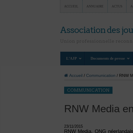
ACCUEIL
ANNUAIRE
ACTUS
A
Association des jou
Union professionnelle recon
L’AJP
Documents de presse
Accueil
/
Communication
/ RNW Me
COMMUNICATION
RNW Media eng
23/11/2015
RNW Media, ONG néerlandaise