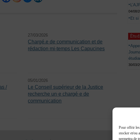
L’AJP
04/08/
Et si
27/03/2026
Étud
Chargé.e de communication et de
Appel
rédaction mi-temps Les Capucines
Journ
étudia
30/03/
05/01/2026
s /
Le Conseil supérieur de la Justice
recherche un·e chargé·e de
communication
Pour offrir le
stocker et/ou 
permettra de t