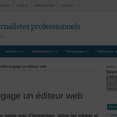
GENDA
EMPLOI
NEWSLETTER
CONTACT
rnalistes professionnels
nue
Salarié·es
Indépendant·es
Thématiques
Opérations
dia engage un éditeur web
Publicité
Belpr
age un éditeur web
Mise
Offr
 basée près d’Amsterdam, utilise les médias et