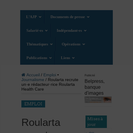
L’AJP
Documents de presse
Salarié·es
Indépendant·es
Thématiques
Opérations
Publications
Liens
Accueil
/
Emploi
•
Publicité
Journalisme
/ Roularta recrute
Belpress,
un·e rédacteur·rice Roularta
banque
Health Care
d'images
EMPLOI
Mises à
Roularta
jour