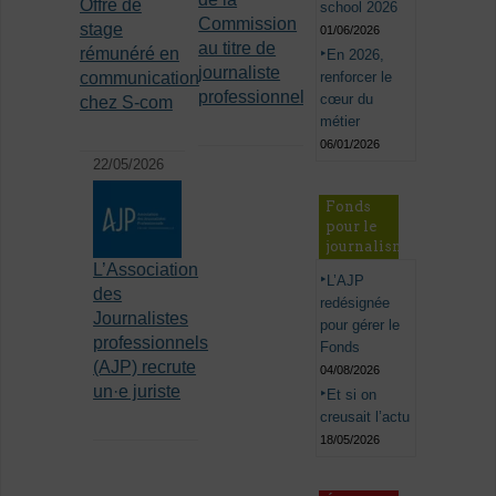
Offre de
school 2026
Commission
stage
01/06/2026
au titre de
rémunéré en
En 2026,
journaliste
renforcer le
communication
professionnel
cœur du
chez S-com
métier
06/01/2026
22/05/2026
Fonds
pour le
journalisme
L’Association
L’AJP
des
redésignée
Journalistes
pour gérer le
professionnels
Fonds
(AJP) recrute
04/08/2026
un·e juriste
Et si on
creusait l’actu
18/05/2026