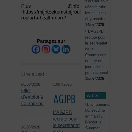
s’outiller pour
Plus d’info
déconstruire
:https://mijntoekomstbijroularta.be/fr/vacature/red
les critiques
roularta-health-care/
et y résister
14/07/2026
L’AGJPB
recrute pour
Partagez sur
le secrétariat
de la
Commission
au titre de
journaliste
professionnel
Lire aussi :
13/07/2026
06/08/2026
13/07/2026
Offre
AJPro
d’emploi à
LaLibre.be
Environnement,
IA, sécurité
L’AGJPB
en manif’…
recrute pour
Bientôt la
le secrétariat
16/06/2026
Summer
de la