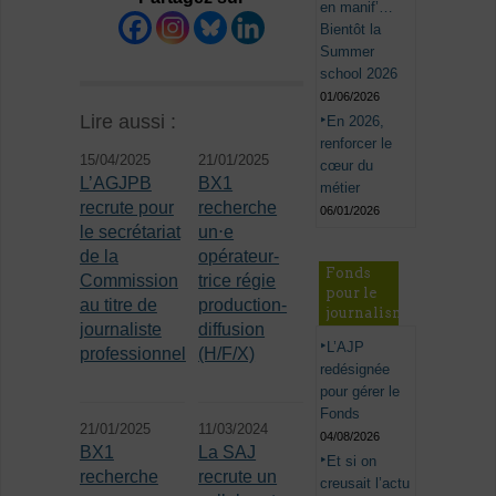
en manif’…
Bientôt la
Summer
school 2026
01/06/2026
Lire aussi :
En 2026,
renforcer le
15/04/2025
21/01/2025
cœur du
L’AGJPB
BX1
métier
recrute pour
recherche
06/01/2026
le secrétariat
un⋅e
de la
opérateur-
Fonds
Commission
trice régie
pour le
au titre de
production-
journalisme
journaliste
diffusion
L’AJP
professionnel
(H/F/X)
redésignée
pour gérer le
Fonds
21/01/2025
11/03/2024
04/08/2026
BX1
La SAJ
Et si on
recherche
recrute un
creusait l’actu