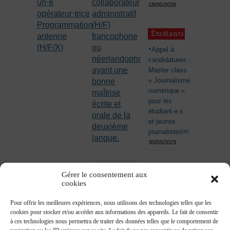
un⋅e
collaborateur
18/05/2026
opérateur⋅trice
administratif
Programmation
(H/F)
Étudiants
antenne
francophone
(H/F/X)
ou
Appel à
néerlandophone
candidatures :
ayant une
Master class
« Journalisme
bonne
numérique »
maîtrise
pour les
écrite et
étudiant·e·s
orale de la
et jeunes
deuxième
journalistes￼
langue.
30/03/2023
Gérer le consentement aux
cookies
Pour offrir les meilleures expériences, nous utilisons des technologies telles que les
cookies pour stocker et/ou accéder aux informations des appareils. Le fait de consentir
à ces technologies nous permettra de traiter des données telles que le comportement de