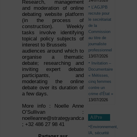
14/07/2026
Research, management
L’AGJPB
and moderation of online
recrute pour
debating website platform
le secrétariat
(in the process of
de la
construction). Weekly
Commission
tasks involve identifying
au titre de
topical policy subjects of
journaliste
interest to Brussels
professionnel
audiences around which to
13/07/2026
organise a thematic
debate; researching and
Invitation –
inviting expert debate
Documentaire
participants, and
« Métisses,
moderating the online
cinq femmes
debate over its duration of
contre un
a few days.
crime d’État »
13/07/2026
More info : Noelle Anne
O’Sullivan :
AJPro
noelleanne@strategyandcampaigns.com
; +32 486 27 98 41
Environnement,
IA, sécurité
Partagez sur