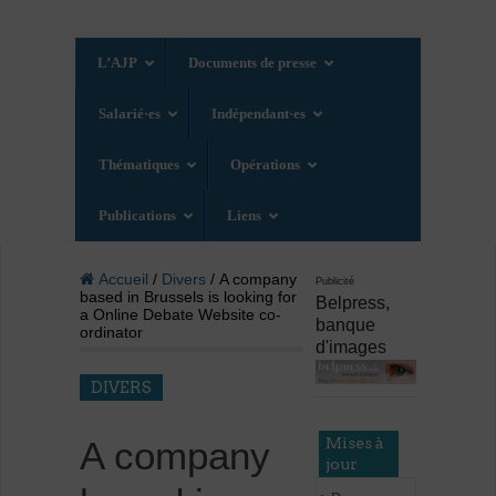
L’AJP
Documents de presse
Salarié·es
Indépendant·es
Thématiques
Opérations
Publications
Liens
Accueil
/
Divers
/ A company
Publicité
based in Brussels is looking for
Belpress,
a Online Debate Website co-
banque
ordinator
d'images
DIVERS
Mises à
A company
jour