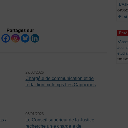
L’AJP
04/08/
Et si
Partagez sur
Étud
Appel
Journ
étudia
30/03/
27/03/2026
Chargé.e de communication et de
rédaction mi-temps Les Capucines
05/01/2026
s /
Le Conseil supérieur de la Justice
recherche un·e chargé·e de