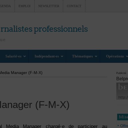
GENDA
EMPLOI
NEWSLETTER
CONTACT
rnalistes professionnels
nue
Salarié·es
Indépendant·es
Thématiques
Opérations
 Media Manager (F-M-X)
Publicité
Belpr
Manager (F-M-X)
Mise
Offr
al Media Manager chargé·e de participer au