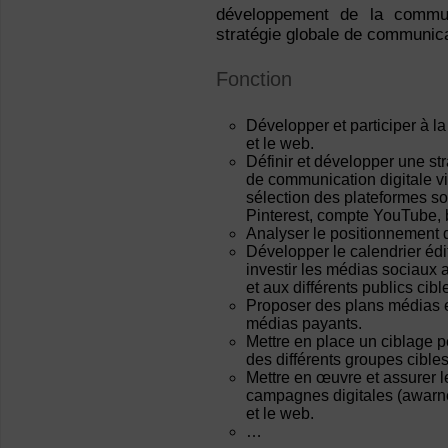
développement de la communi
stratégie globale de communic
Fonction
Développer et participer à l
et le web.
Définir et développer une str
de communication digitale via
sélection des plateformes so
Pinterest, compte YouTube, 
Analyser le positionnement d
Développer le calendrier éd
investir les médias sociaux
et aux différents publics cibl
Proposer des plans médias et
médias payants.
Mettre en place un ciblage p
des différents groupes cibles
Mettre en œuvre et assurer le
campagnes digitales (awarnes
et le web.
…