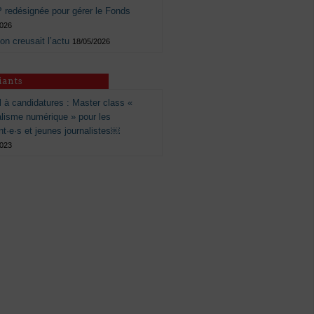
 redésignée pour gérer le Fonds
2026
 on creusait l’actu
18/05/2026
iants
 à candidatures : Master class «
alisme numérique » pour les
nt·e·s et jeunes journalistes￼
2023