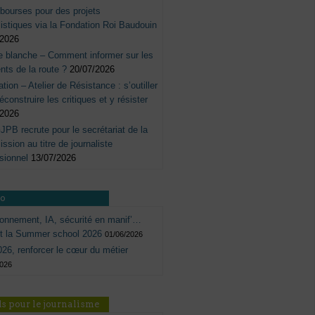
bourses pour des projets
listiques via la Fondation Roi Baudouin
/2026
e blanche – Comment informer sur les
nts de la route ?
20/07/2026
tation – Atelier de Résistance : s’outiller
éconstruire les critiques et y résister
/2026
JPB recrute pour le secrétariat de la
sion au titre de journaliste
sionnel
13/07/2026
ro
onnement, IA, sécurité en manif’…
ôt la Summer school 2026
01/06/2026
26, renforcer le cœur du métier
2026
s pour le journalisme