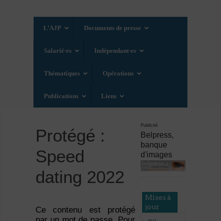
L’AJP
Documents de presse
Salarié·es
Indépendant·es
Thématiques
Opérations
Publications
Liens
Publicité
Protégé :
Belpress,
banque
Speed
d'images
dating 2022
Mises à
jour
Ce contenu est protégé
par un mot de passe. Pour