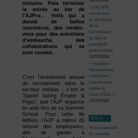
14/07/2026
minutes. Puis terminez
L’AGJPB
la soirée au bar de
recrute pour
l’AJPro… Voilà qui a
le secrétariat
donné de belles
de la
rencontres, des rendez-
Commission
vous pour des entretiens
au titre de
d’embauche, des
journaliste
collaborations qui se
professionnel
sont nouées.
13/07/2026
Invitation –
Documentaire
« Métisses,
C’est l’événement annuel
cinq femmes
du recrutement dans le
contre un
secteur médias : c’est le
crime d’État »
‘Speed dating Emploi &
13/07/2026
Piges’, que l’AJP organise
fin août lors de sa Summer
School. Pour cette 8e
AJPro
édition, l’AJP a même dû
refuser des employeurs,
Environnement,
afin de garder à
IA, sécurité