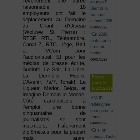
l’événement une durée
en manif’…
raisonnable. 18
Bientôt la
employeurs ont fait le
Summer
déplacement au Domaine
school 2026
du Chant d’Oiseau
01/06/2026
(Woluwe St Pierre) :
En 2026,
RTBF, RTL, Télésambre,
renforcer le
Canal Z, RTC Liège, BX1
cœur du
et TVCom pour
métier
l’audiovisuel. Et pour les
06/01/2026
médias de presse écrite,
SudInfo, Le Soir, La Libre,
La Dernière Heure,
Fonds
L’Avenir, 7s/7, Tchak!, Le
pour le
Ligueur, Medor, Belga, et
journalisme
Imagine Demain le Monde.
L’AJP
Côté candidat.e.s à
redésignée
l’emploi, une bonne
pour gérer le
cinquantaine de
Fonds
journalistes se sont
04/08/2026
inscrit.e.s, fraîchement
Et si on
diplômé.e.s pour la plupart
creusait l’actu
mais aussi