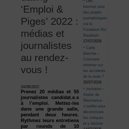
Des
‘Emploi &
bourses pour
des projets
Piges’ 2022 :
journalistiques
via la
Fondation Roi
médias et
Baudouin
27/07/2026
journalistes
Carte
blanche –
au rendez-
Comment
informer sur
vous !
les accidents
de la route ?
20/07/2026
24/08/2022
Invitation –
Prenez 20 médias et 55
Atelier de
journalistes candidat.e.s
Résistance :
à l’emploi. Mettez-les
s’outiller pour
dans une grande salle,
déconstruire
pendant deux heures.
les critiques
Rythmez leurs entretiens
et y résister
par rounds de 10