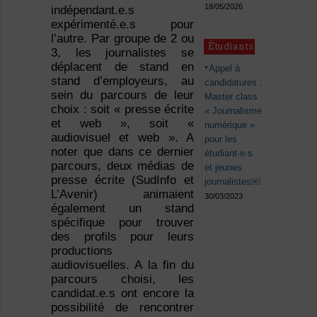
18/05/2026
indépendant.e.s
expérimenté.e.s pour
l’autre. Par groupe de 2 ou
Étudiants
3, les journalistes se
déplacent de stand en
Appel à
stand d’employeurs, au
candidatures :
sein du parcours de leur
Master class
choix : soit « presse écrite
« Journalisme
et web », soit «
numérique »
audiovisuel et web ». A
pour les
noter que dans ce dernier
étudiant·e·s
parcours, deux médias de
et jeunes
presse écrite (SudInfo et
journalistes￼
L’Avenir) animaient
30/03/2023
également un stand
spécifique pour trouver
des profils pour leurs
productions
audiovisuelles. A la fin du
parcours choisi, les
candidat.e.s ont encore la
possibilité de rencontrer