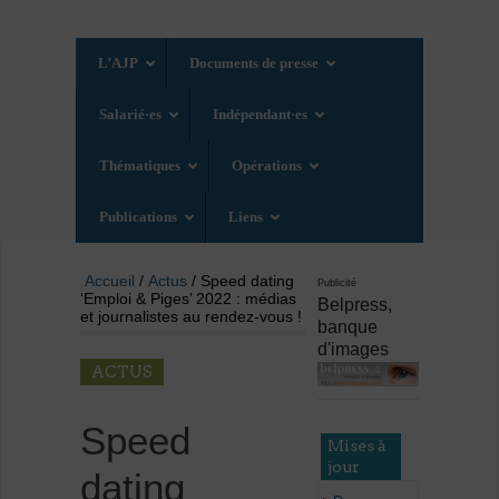
L’AJP
Documents de presse
Salarié·es
Indépendant·es
Thématiques
Opérations
Publications
Liens
Accueil
/
Actus
/ Speed dating
Publicité
‘Emploi & Piges’ 2022 : médias
Belpress,
et journalistes au rendez-vous !
banque
d'images
ACTUS
Speed
Mises à
jour
dating