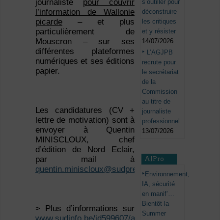
journaliste
pour couvrir
s’outiller pour
l’information de Wallonie
déconstruire
picarde
– et plus
les critiques
particulièrement de
et y résister
Mouscron – sur ses
14/07/2026
différentes plateformes
L’AGJPB
numériques et ses éditions
recrute pour
papier.
le secrétariat
de la
Commission
au titre de
Les candidatures (CV +
journaliste
lettre de motivation) sont à
professionnel
envoyer à Quentin
13/07/2026
MINISCLOUX, chef
d’édition de Nord Eclair,
par mail à
AJPro
quentin.miniscloux@sudpresse.be
Environnement,
IA, sécurité
en manif’…
Bientôt la
> Plus d’informations sur
Summer
www.sudinfo.be/id599607/article/2023-