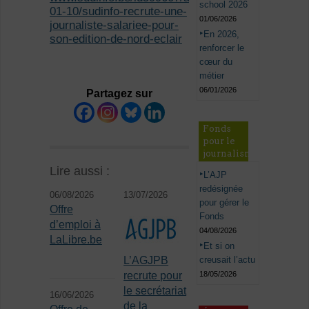
school 2026
01-10/sudinfo-recrute-une-
01/06/2026
journaliste-salariee-pour-
En 2026,
son-edition-de-nord-eclair
renforcer le
cœur du
métier
06/01/2026
Partagez sur
Fonds
pour le
journalisme
Lire aussi :
L’AJP
redésignée
06/08/2026
13/07/2026
pour gérer le
Offre
Fonds
d’emploi à
04/08/2026
LaLibre.be
Et si on
creusait l’actu
L’AGJPB
18/05/2026
recrute pour
le secrétariat
16/06/2026
de la