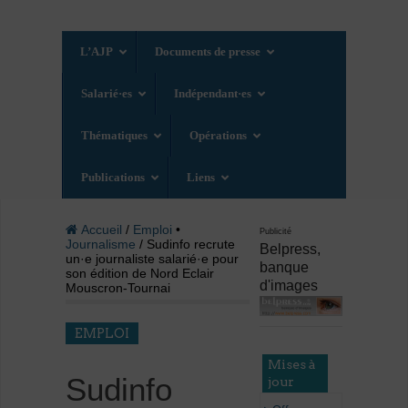
L’AJP
Documents de presse
Salarié·es
Indépendant·es
Thématiques
Opérations
Publications
Liens
Accueil
/
Emploi
•
Publicité
Journalisme
/ Sudinfo recrute
Belpress,
un·e journaliste salarié·e pour
banque
son édition de Nord Eclair
d'images
Mouscron-Tournai
EMPLOI
Mises à
Sudinfo
jour