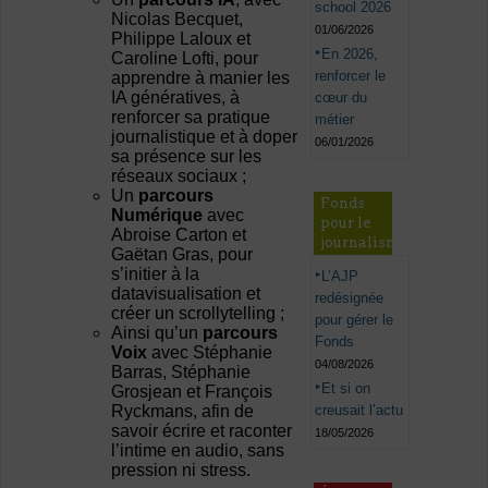
school 2026
Nicolas Becquet,
01/06/2026
Philippe Laloux et
En 2026,
Caroline Lofti, pour
renforcer le
apprendre à manier les
IA génératives, à
cœur du
renforcer sa pratique
métier
journalistique et à doper
06/01/2026
sa présence sur les
réseaux sociaux ;
Un
parcours
Fonds
Numérique
avec
pour le
Abroise Carton et
journalisme
Gaëtan Gras, pour
s’initier à la
L’AJP
datavisualisation et
redésignée
créer un scrollytelling ;
pour gérer le
Ainsi qu’un
parcours
Fonds
Voix
avec Stéphanie
04/08/2026
Barras, Stéphanie
Et si on
Grosjean et François
creusait l’actu
Ryckmans, afin de
savoir écrire et raconter
18/05/2026
l’intime en audio, sans
pression ni stress.