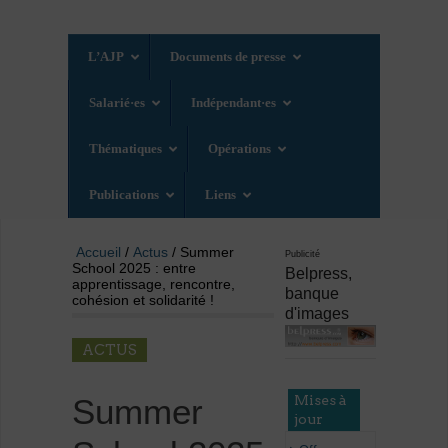
L’AJP
Documents de presse
Salarié·es
Indépendant·es
Thématiques
Opérations
Publications
Liens
Accueil
/
Actus
/ Summer
Publicité
School 2025 : entre
Belpress,
apprentissage, rencontre,
banque
cohésion et solidarité !
d'images
ACTUS
Mises à
Summer
jour