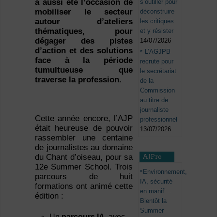
a aussi été l’occasion de
s’outiller pour
mobiliser le secteur
déconstruire
autour d’ateliers
les critiques
thématiques, pour
et y résister
dégager des pistes
14/07/2026
d’action et des solutions
L’AGJPB
face à la période
recrute pour
tumultueuse que
le secrétariat
traverse la profession.
de la
Commission
au titre de
journaliste
Cette année encore, l’AJP
professionnel
était heureuse de pouvoir
13/07/2026
rassembler une centaine
de journalistes au domaine
du Chant d’oiseau, pour sa
AJPro
12e Summer School. Trois
Environnement,
parcours de huit
IA, sécurité
formations ont animé cette
en manif’…
édition :
Bientôt la
Summer
Un
parcours IA
, avec