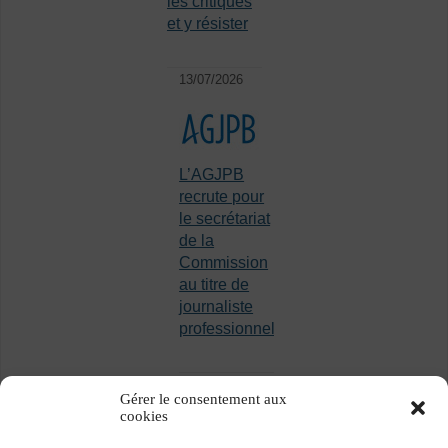
les critiques
et y résister
13/07/2026
L’AGJPB
recrute pour
le secrétariat
de la
Commission
au titre de
journaliste
professionnel
Gérer le consentement aux
cookies