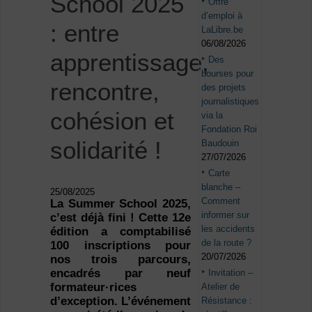
School 2025
Offre
d’emploi à
: entre
LaLibre.be
06/08/2026
apprentissage,
Des
bourses pour
rencontre,
des projets
journalistiques
cohésion et
via la
Fondation Roi
solidarité !
Baudouin
27/07/2026
Carte
blanche –
25/08/2025
Comment
La Summer School 2025,
informer sur
c’est déjà fini ! Cette 12e
les accidents
édition a comptabilisé
de la route ?
100 inscriptions pour
20/07/2026
nos trois parcours,
encadrés par neuf
Invitation –
formateur·rices
Atelier de
d’exception. L’événement
Résistance :