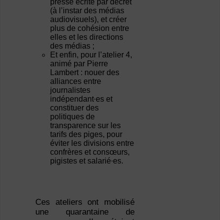
presse écrite par décret
(à l’instar des médias
audiovisuels), et créer
plus de cohésion entre
elles et les directions
des médias ;
Et enfin, pour l’atelier 4,
animé par Pierre
Lambert : nouer des
alliances entre
journalistes
indépendant∙es et
constituer des
politiques de
transparence sur les
tarifs des piges, pour
éviter les divisions entre
confrères et consœurs,
pigistes et salarié∙es.
Ces ateliers ont mobilisé
une quarantaine de