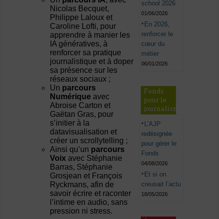
school 2026
Nicolas Becquet,
01/06/2026
Philippe Laloux et
En 2026,
Caroline Lofti, pour
renforcer le
apprendre à manier les
IA génératives, à
cœur du
renforcer sa pratique
métier
journalistique et à doper
06/01/2026
sa présence sur les
réseaux sociaux ;
Un
parcours
Fonds
Numérique
avec
pour le
Abroise Carton et
journalisme
Gaëtan Gras, pour
s’initier à la
L’AJP
datavisualisation et
redésignée
créer un scrollytelling ;
pour gérer le
Ainsi qu’un
parcours
Fonds
Voix
avec Stéphanie
04/08/2026
Barras, Stéphanie
Et si on
Grosjean et François
creusait l’actu
Ryckmans, afin de
savoir écrire et raconter
18/05/2026
l’intime en audio, sans
pression ni stress.