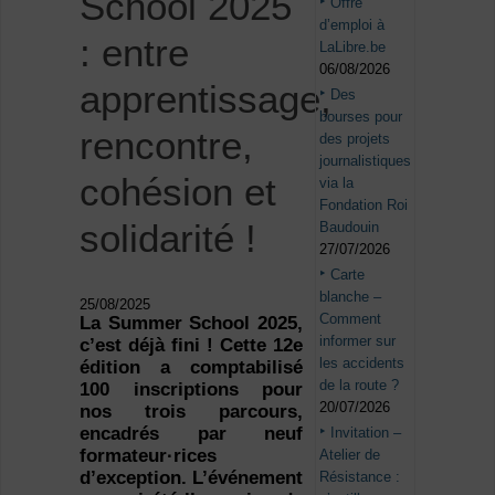
School 2025
Offre
d’emploi à
: entre
LaLibre.be
06/08/2026
apprentissage,
Des
bourses pour
rencontre,
des projets
journalistiques
cohésion et
via la
Fondation Roi
solidarité !
Baudouin
27/07/2026
Carte
blanche –
25/08/2025
Comment
La Summer School 2025,
informer sur
c’est déjà fini ! Cette 12e
les accidents
édition a comptabilisé
de la route ?
100 inscriptions pour
20/07/2026
nos trois parcours,
encadrés par neuf
Invitation –
formateur·rices
Atelier de
d’exception. L’événement
Résistance :