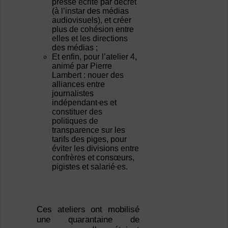
presse écrite par décret
(à l’instar des médias
audiovisuels), et créer
plus de cohésion entre
elles et les directions
des médias ;
Et enfin, pour l’atelier 4,
animé par Pierre
Lambert : nouer des
alliances entre
journalistes
indépendant∙es et
constituer des
politiques de
transparence sur les
tarifs des piges, pour
éviter les divisions entre
confrères et consœurs,
pigistes et salarié∙es.
Ces ateliers ont mobilisé
une quarantaine de