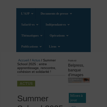
L’AJP
Documents de presse
Salarié·es
Indépendant·es
Thématiques
Opérations
Publications
Liens
Accueil
/
Actus
/ Summer
Publicité
School 2025 : entre
Belpress,
apprentissage, rencontre,
banque
cohésion et solidarité !
d'images
ACTUS
Mises à
Summer
jour