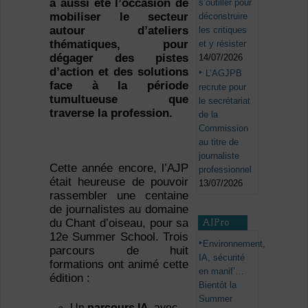
a aussi été l’occasion de
s’outiller pour
mobiliser le secteur
déconstruire
autour d’ateliers
les critiques
thématiques, pour
et y résister
dégager des pistes
14/07/2026
d’action et des solutions
L’AGJPB
face à la période
recrute pour
tumultueuse que
le secrétariat
traverse la profession.
de la
Commission
au titre de
journaliste
Cette année encore, l’AJP
professionnel
était heureuse de pouvoir
13/07/2026
rassembler une centaine
de journalistes au domaine
du Chant d’oiseau, pour sa
AJPro
12e Summer School. Trois
Environnement,
parcours de huit
IA, sécurité
formations ont animé cette
en manif’…
édition :
Bientôt la
Summer
Un
parcours IA
, avec