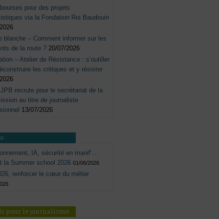
bourses pour des projets
listiques via la Fondation Roi Baudouin
/2026
e blanche – Comment informer sur les
nts de la route ?
20/07/2026
tation – Atelier de Résistance : s’outiller
éconstruire les critiques et y résister
/2026
JPB recrute pour le secrétariat de la
sion au titre de journaliste
sionnel
13/07/2026
ro
onnement, IA, sécurité en manif’…
ôt la Summer school 2026
01/06/2026
26, renforcer le cœur du métier
2026
s pour le journalisme