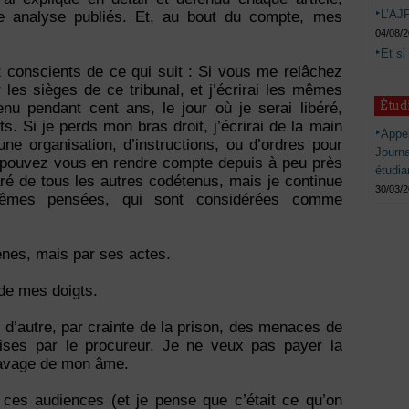
L’AJP
ue analyse publiés. Et, au bout du compte, mes
04/08/
Et si
conscients de ce qui suit : Si vous me relâchez
ur les sièges de ce tribunal, et j’écrirai les mêmes
Étud
enu pendant cent ans, le jour où je serai libéré,
ts. Si je perds mon bras droit, j’écrirai de la main
Appel
ne organisation, d’instructions, ou d’ordres pour
Journ
 pouvez vous en rendre compte depuis à peu près
étudia
ré de tous les autres codétenus, mais je continue
30/03/
mêmes pensées, qui sont considérées comme
ènes, mais par ses actes.
 de mes doigts.
 d’autre, par crainte de la prison, des menaces de
uises par le procureur. Je ne veux pas payer la
clavage de mon âme.
e ces audiences (et je pense que c’était ce qu’on