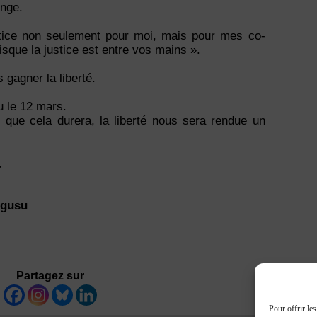
ange.
tice non seulement pour moi, mais pour mes co-
sque la justice est entre vos mains ».
 gagner la liberté.
u le 12 mars.
 que cela durera, la liberté nous sera rendue un
,
ogusu
Partagez sur
Pour offrir le