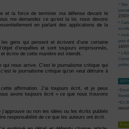
Des 
journa
e et la force de terminer ma défense devant le
27/07
 vous me demandez ce qu’est la loi, nous devons
Cart
sentiellement en parlant des applications de la
accide
Invi
pour d
i les gens qui pensent et écrivent d’une certaine
14/07
l’objet d’enquêtes et sont toujours emprisonnés,
L’AG
et écrire de cette manière est interdit.
Commis
profes
qui nous arrive. C’est le journalisme critique qui
 c’est le journalisme critique qu’on veut détruire à
AJP
cette affirmation. J’ai toujours écrit, et je peux
Envir
ous avons toujours écrit » ce que nous trouvons
Bient
En 20
06/01/
j’approuve ou non les idées ou les écrits publiés
ière responsabilité de ce que les auteurs ont écrit.
Fond
i expliqué en détail et défendu chaque article,