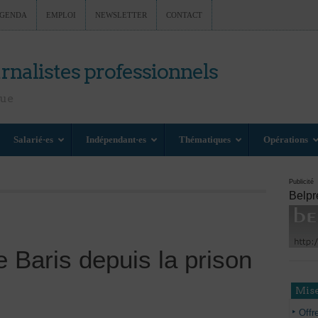
GENDA
EMPLOI
NEWSLETTER
CONTACT
rnalistes professionnels
nue
Salarié·es
Indépendant·es
Thématiques
Opérations
Publicité
Belpr
Baris depuis la prison
Mise
Offr