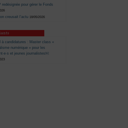
 redésignée pour gérer le Fonds
2026
 on creusait l’actu
18/05/2026
iants
 à candidatures : Master class «
alisme numérique » pour les
nt·e·s et jeunes journalistes￼
2023