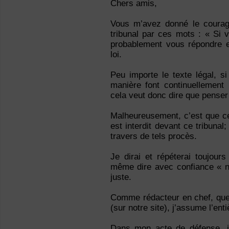
Chers amis,
Vous m’avez donné le courag
tribunal par ces mots : « Si
probablement vous répondre es
loi.
Peu importe le texte légal, s
manière font continuellement 
cela veut donc dire que penser 
Malheureusement, c’est que ce 
est interdit devant ce tribunal;
travers de tels procès.
Je dirai et répéterai toujours 
même dire avec confiance « n
juste.
Comme rédacteur en chef, que 
(sur notre site), j’assume l’ent
Dans mon acte de défense, j’a