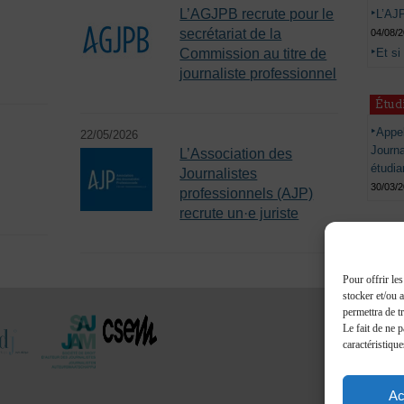
L’AGJPB recrute pour le
L’AJP
secrétariat de la
04/08/
Et si
Commission au titre de
journaliste professionnel
Étud
Appel
22/05/2026
Journ
L’Association des
étudia
Journalistes
30/03/
professionnels (AJP)
recrute un·e juriste
Pour offrir le
stocker et/ou 
permettra de t
Le fait de ne 
caractéristique
Ac