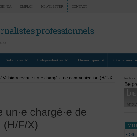
GENDA
EMPLOI
NEWSLETTER
CONTACT
rnalistes professionnels
nue
Salarié·es
Indépendant·es
Thématiques
Opérations
/ Valbiom recrute un·e chargé·e de communication (H/F/X)
Publicité
Belpr
e un·e chargé·e de
 (H/F/X)
Mise
Offr