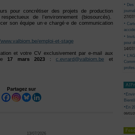
Des 
ours pour concrétiser des projets de production
journa
 respectueux de l’environnement (biosourcés).
27/07
rcer son équipe un·e chargé·e de communication
Cart
accide
Invi
//www.valbiom.be/emploi-et-stage
pour d
14/07
vation et votre CV exclusivement par e-mail aux
L’AG
 le
17 mars 2023
:
c.evrard@valbiom.be
et
Commis
profes
AJP
Partagez sur
Envir
Bient
En 20
06/01/
Fond
13/07/2026