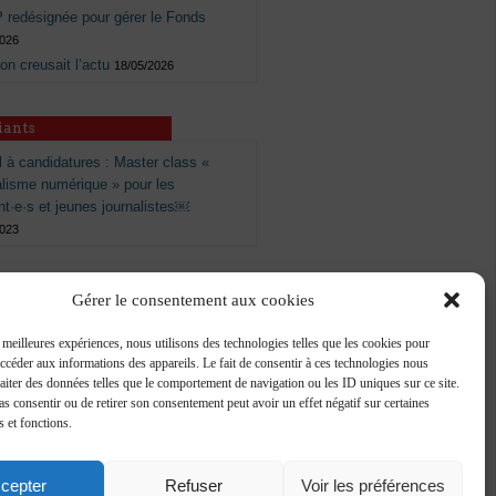
 redésignée pour gérer le Fonds
2026
 on creusait l’actu
18/05/2026
iants
 à candidatures : Master class «
alisme numérique » pour les
nt·e·s et jeunes journalistes￼
2023
Gérer le consentement aux cookies
s meilleures expériences, nous utilisons des technologies telles que les cookies pour
accéder aux informations des appareils. Le fait de consentir à ces technologies nous
raiter des données telles que le comportement de navigation ou les ID uniques sur ce site.
pas consentir ou de retirer son consentement peut avoir un effet négatif sur certaines
s et fonctions.
cepter
Refuser
Voir les préférences