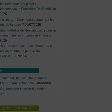
bourses pour des projets
listiques via la Fondation Roi Baudouin
/2026
e blanche – Comment informer sur les
nts de la route ?
20/07/2026
tation – Atelier de Résistance : s’outiller
éconstruire les critiques et y résister
/2026
JPB recrute pour le secrétariat de la
sion au titre de journaliste
sionnel
13/07/2026
ro
onnement, IA, sécurité en manif’…
ôt la Summer school 2026
01/06/2026
26, renforcer le cœur du métier
2026
s pour le journalisme