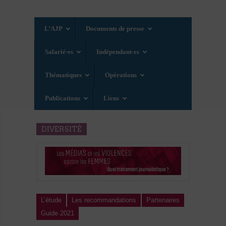
L’AJP
Documents de presse
Salarié·es
Indépendant·es
Thématiques
Opérations
Publications
Liens
DIVERSITÉ
L’étude
Les recommandations
Partenaires
Guide 2021