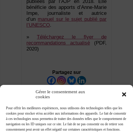
publiées par l’AJP en 2018. Elle
bénéficie des apports d’Anne-Marie
Impe, journaliste et autrice
d’un
manuel sur le sujet publié par
l’UNESCO
.
»
Téléchargez le flyer de
recommandations actualisé
(PDF,
2020)
Partagez sur
Gérer le consentement aux
cookies
Pour offrir les meilleures expériences, nous utilisons des technologies telles que les
cookies pour stocker et/ou accéder aux informations des appareils. Le fait de consentir
à ces technologies nous permettra de traiter des données telles que le comportement de
navigation ou les ID uniques sur ce site. Le fait de ne pas consentir ou de retirer son
consentement peut avoir un effet négatif sur certaines caractéristiques et fonctions.