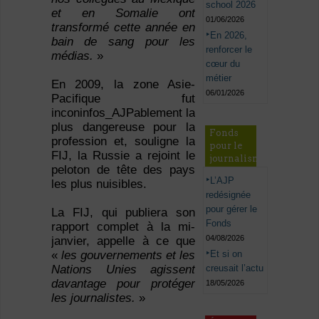
school 2026
et en Somalie ont
01/06/2026
transformé cette année en
En 2026,
bain de sang pour les
renforcer le
médias.
»
cœur du
métier
En 2009, la zone Asie-
06/01/2026
Pacifique fut
inconinfos_AJPablement la
plus dangereuse pour la
Fonds
profession et, souligne la
pour le
FIJ, la Russie a rejoint le
journalisme
peloton de tête des pays
L’AJP
les plus nuisibles.
redésignée
pour gérer le
La FIJ, qui publiera son
Fonds
rapport complet à la mi-
04/08/2026
janvier, appelle à ce que
Et si on
«
les gouvernements et les
creusait l’actu
Nations Unies agissent
davantage pour protéger
18/05/2026
les journalistes.
»