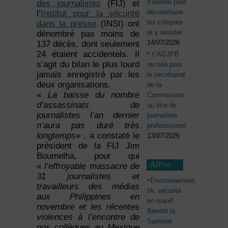
s’outiller pour
des journalistes
(FIJ) et
déconstruire
l’
Institut pour la sécurité
les critiques
dans la presse
(INSI) ont
et y résister
dénombré pas moins de
14/07/2026
137 décès, dont seulement
24 étaient accidentels. Il
L’AGJPB
s’agit du bilan le plus lourd
recrute pour
jamais enregistré par les
le secrétariat
deux organisations.
de la
«
La baisse du nombre
Commission
d’assassinats de
au titre de
journalistes l’an dernier
journaliste
n’aura pas duré très
professionnel
longtemps
« , a constaté le
13/07/2026
président de la FIJ Jim
Boumelha, pour qui
AJPro
«
l’effroyable massacre de
31 journalistes et
Environnement,
travailleurs des médias
IA, sécurité
aux Philippines en
en manif’…
novembre et les récentes
Bientôt la
violences à l’encontre de
Summer
nos collègues au Mexique