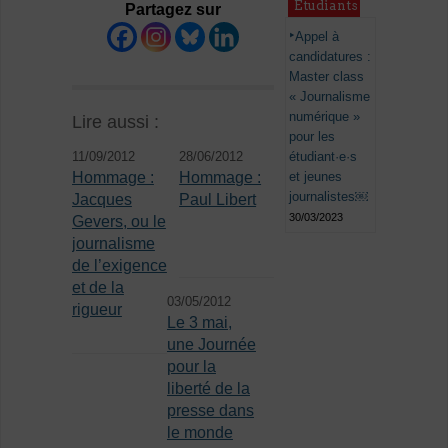
Étudiants
Partagez sur
Appel à
candidatures :
Master class
« Journalisme
numérique »
Lire aussi :
pour les
étudiant·e·s
11/09/2012
28/06/2012
et jeunes
Hommage :
Hommage :
journalistes￼
Jacques
Paul Libert
30/03/2023
Gevers, ou le
journalisme
de l’exigence
et de la
03/05/2012
rigueur
Le 3 mai,
une Journée
pour la
liberté de la
presse dans
le monde