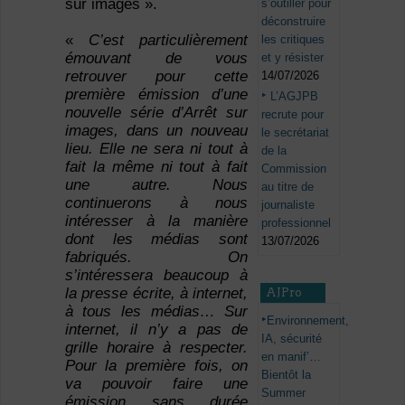
sur images ».
s’outiller pour
déconstruire
«
C’est particulièrement
les critiques
émouvant de vous
et y résister
retrouver pour cette
14/07/2026
première émission d’une
L’AGJPB
nouvelle série d’Arrêt sur
recrute pour
images, dans un nouveau
le secrétariat
lieu. Elle ne sera ni tout à
de la
fait la même ni tout à fait
Commission
une autre. Nous
au titre de
continuerons à nous
journaliste
intéresser à la manière
professionnel
dont les médias sont
13/07/2026
fabriqués. On
s’intéressera beaucoup à
la presse écrite, à internet,
AJPro
à tous les médias… Sur
Environnement,
internet, il n’y a pas de
IA, sécurité
grille horaire à respecter.
en manif’…
Pour la première fois, on
Bientôt la
va pouvoir faire une
Summer
émission sans durée