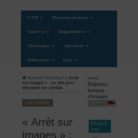
L’AJP
Documents de presse
Salarié·es
Indépendant·es
Thématiques
Opérations
Publications
Liens
Accueil
/
Archives
/ « Arrêt
Publicité
sur images » : un site pour
Belpress,
décrypter les médias
banque
d'images
ARCHIVES
« Arrêt sur
Mises à
jour
images » :