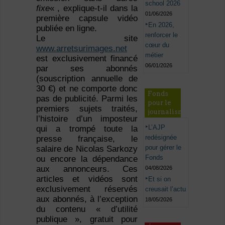
school 2026
fixe
« , explique-t-il dans la
01/06/2026
première capsule vidéo
En 2026,
publiée en ligne.
renforcer le
Le site
cœur du
www.arretsurimages.net
métier
est exclusivement financé
06/01/2026
par ses abonnés
(souscription annuelle de
30 €) et ne comporte donc
Fonds
pas de publicité. Parmi les
pour le
premiers sujets traités,
journalisme
l’histoire d’un imposteur
L’AJP
qui a trompé toute la
redésignée
presse française, le
pour gérer le
salaire de Nicolas Sarkozy
Fonds
ou encore la dépendance
aux annonceurs. Ces
04/08/2026
articles et vidéos sont
Et si on
exclusivement réservés
creusait l’actu
aux abonnés, à l’exception
18/05/2026
du contenu « d’utilité
publique », gratuit pour