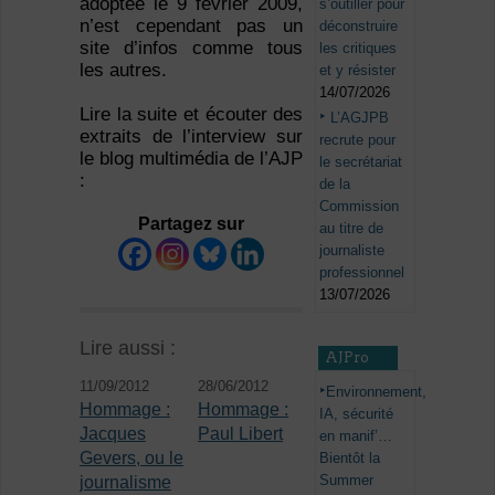
adoptée le 9 février 2009,
s’outiller pour
n’est cependant pas un
déconstruire
site d’infos comme tous
les critiques
les autres.
et y résister
14/07/2026
Lire la suite et écouter des
L’AGJPB
extraits de l’interview sur
recrute pour
le blog multimédia de l’AJP
le secrétariat
:
de la
Commission
Partagez sur
au titre de
journaliste
professionnel
13/07/2026
Lire aussi :
AJPro
11/09/2012
28/06/2012
Environnement,
Hommage :
Hommage :
IA, sécurité
Jacques
Paul Libert
en manif’…
Gevers, ou le
Bientôt la
Summer
journalisme