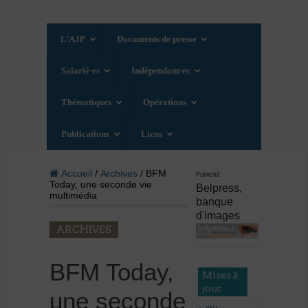
L’AJP
Documents de presse
Salarié·es
Indépendant·es
Thématiques
Opérations
Publications
Liens
Accueil
/
Archives
/ BFM
Publicité
Today, une seconde vie
Belpress,
multimédia
banque
d'images
ARCHIVES
BFM Today,
Mises à
jour
une seconde