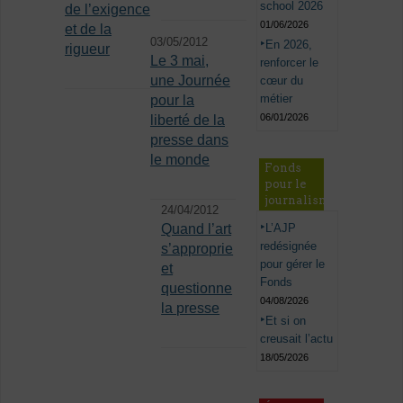
school 2026
de l’exigence
01/06/2026
et de la
03/05/2012
En 2026,
rigueur
Le 3 mai,
renforcer le
une Journée
cœur du
métier
pour la
06/01/2026
liberté de la
presse dans
le monde
Fonds
pour le
journalisme
24/04/2012
L’AJP
Quand l’art
redésignée
s’approprie
pour gérer le
et
Fonds
questionne
04/08/2026
la presse
Et si on
creusait l’actu
18/05/2026