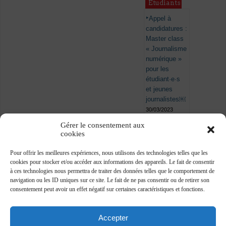
Étudiants
Appel à
candidatures :
Master class
« Journalisme
numérique »
pour les
étudiant·e·s
et jeunes
journalistes￼
30/03/2023
Gérer le consentement aux
cookies
Pour offrir les meilleures expériences, nous utilisons des technologies telles que les
cookies pour stocker et/ou accéder aux informations des appareils. Le fait de consentir
à ces technologies nous permettra de traiter des données telles que le comportement de
navigation ou les ID uniques sur ce site. Le fait de ne pas consentir ou de retirer son
consentement peut avoir un effet négatif sur certaines caractéristiques et fonctions.
Accepter