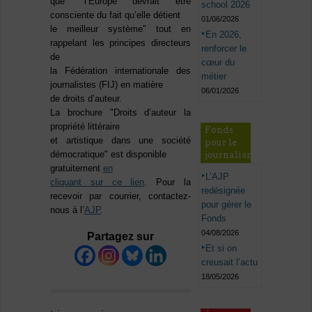
que "l’Europe devrait être
school 2026
consciente du fait qu’elle détient
01/06/2026
le meilleur système" tout en
En 2026,
rappelant les principes directeurs
renforcer le
de
cœur du
la Fédération internationale des
métier
journalistes (FIJ) en matière
06/01/2026
de droits d’auteur.
La brochure "Droits d’auteur la
propriété littéraire
Fonds
et artistique dans une société
pour le
démocratique" est disponible
journalisme
gratuitement
en
L’AJP
cliquant sur ce lien
. Pour la
redésignée
recevoir par courrier, contactez-
pour gérer le
nous à l’
AJP
.
Fonds
04/08/2026
Partagez sur
Et si on
creusait l’actu
18/05/2026