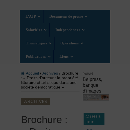
L’AJP
Documents de presse
Salarié·es
Indépendant·es
Thématiques
Opérations
Publications
Liens
Accueil
/
Archives
/ Brochure
Publicité
: « Droits d’auteur : la propriété
Belpress,
littéraire et artistique dans une
banque
société démocratique »
d'images
ARCHIVES
Mises à
Brochure :
jour