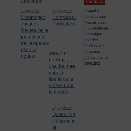
Lire aussi :
Étudiants
Appel à
11/09/2012
28/06/2012
candidatures :
Hommage :
Hommage :
Master class
Jacques
Paul Libert
« Journalisme
Gevers, ou le
numérique »
journalisme
pour les
de l’exigence
étudiant·e·s
et de la
et jeunes
03/05/2012
rigueur
journalistes￼
Le 3 mai,
30/03/2023
une Journée
pour la
liberté de la
presse dans
le monde
24/04/2012
Quand l’art
s’approprie
et