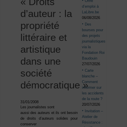
« Droits
Offre
d’emploi à
d’auteur : la
LaLibre.be
06/08/2026
propriété
Des
bourses pour
littéraire et
des projets
journalistiques
artistique
via la
Fondation Roi
dans une
Baudouin
27/07/2026
société
Carte
blanche –
démocratique »
Comment
informer sur
les accidents
de la route ?
31/01/2008
20/07/2026
Les journalistes sont
Invitation –
aussi des auteurs et ils ont besoin
Atelier de
de droits d’auteurs solides pour
Résistance :
conserver