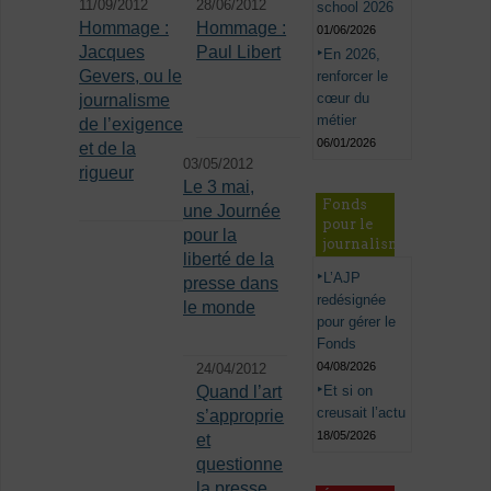
11/09/2012
28/06/2012
school 2026
Hommage :
Hommage :
01/06/2026
Jacques
Paul Libert
En 2026,
Gevers, ou le
renforcer le
cœur du
journalisme
métier
de l’exigence
06/01/2026
et de la
03/05/2012
rigueur
Le 3 mai,
Fonds
une Journée
pour le
pour la
journalisme
liberté de la
L’AJP
presse dans
redésignée
le monde
pour gérer le
Fonds
04/08/2026
24/04/2012
Et si on
Quand l’art
creusait l’actu
s’approprie
18/05/2026
et
questionne
la presse