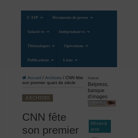
L’AJP
Documents de presse
Salarié·es
Indépendant·es
Thématiques
Opérations
Publications
Liens
Accueil
/
Archives
/ CNN fête
Publicité
son premier quart de siècle
Belpress,
banque
d'images
ARCHIVES
CNN fête
Mises à
son premier
jour