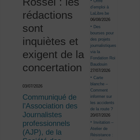
Rossel : les
Offre
d’emploi à
rédactions
LaLibre.be
06/08/2026
sont
Des
bourses pour
inquiètes et
des projets
journalistiques
exigent de la
via la
Fondation Roi
concertation
Baudouin
27/07/2026
Carte
blanche –
03/07/2026
Comment
Communiqué de
informer sur
les accidents
l’Association des
de la route ?
Journalistes
20/07/2026
professionnels
Invitation –
Atelier de
(AJP), de la
Résistance :