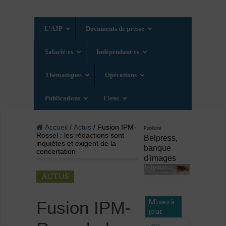
L’AJP
Documents de presse
Salarié·es
Indépendant·es
Thématiques
Opérations
Publications
Liens
Accueil
/
Actus
/ Fusion IPM-
Publicité
Rossel : les rédactions sont
Belpress,
inquiètes et exigent de la
banque
concertation
d'images
ACTUS
Mises à
Fusion IPM-
jour