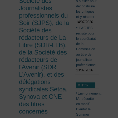
Société des
s’outiller pour
déconstruire
Journalistes
les critiques
professionnels du
et y résister
Soir (SJPS), de la
14/07/2026
L’AGJPB
Société des
recrute pour
rédacteurs de La
le secrétariat
Libre (SDR-LLB),
de la
Commission
de la Société des
au titre de
rédacteurs de
journaliste
professionnel
l’Avenir (SDR
13/07/2026
L’Avenir), et des
délégations
AJPro
syndicales Setca,
Environnement,
Synova et CNE
IA, sécurité
des titres
en manif’…
Bientôt la
concernés
Summer