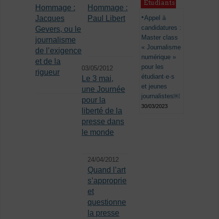
Étudiants
Hommage :
Hommage :
Appel à
Jacques
Paul Libert
candidatures :
Gevers, ou le
Master class
journalisme
« Journalisme
de l’exigence
numérique »
et de la
pour les
03/05/2012
rigueur
étudiant·e·s
Le 3 mai,
et jeunes
une Journée
journalistes￼
pour la
30/03/2023
liberté de la
presse dans
le monde
24/04/2012
Quand l’art
s’approprie
et
questionne
la presse