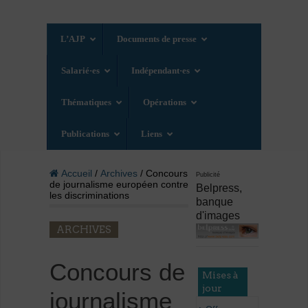
L’AJP
Documents de presse
Salarié·es
Indépendant·es
Thématiques
Opérations
Publications
Liens
Accueil
/
Archives
/ Concours
Publicité
de journalisme européen contre
Belpress,
les discriminations
banque
d'images
ARCHIVES
Concours de
Mises à
jour
journalisme