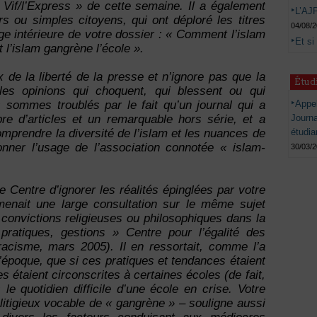
if/l’Express » de cette semaine. Il a également
L’AJP
rs ou simples citoyens, qui ont déploré les titres
04/08/
ge intérieure de votre dossier : « Comment l’islam
Et si
l’islam gangrène l’école ».
 de la liberté de la presse et n’ignore pas que la
Étud
 les opinions qui choquent, qui blessent ou qui
Appel
 sommes troublés par le fait qu’un journal qui a
Journ
re d’articles et un remarquable hors série, et a
étudia
omprendre la diversité de l’islam et les nuances de
onner l’usage de l’association connotée « islam-
30/03/
le Centre d’ignorer les réalités épinglées par votre
menait une large consultation sur le même sujet
convictions religieuses ou philosophiques dans la
 pratiques, gestions » Centre pour l’égalité des
 racisme, mars 2005). Il en ressortait, comme l’a
 l’époque, que si ces pratiques et tendances étaient
les étaient circonscrites à certaines écoles (de fait,
 le quotidien difficile d’une école en crise. Votre
e litigieux vocable de « gangrène » – souligne aussi