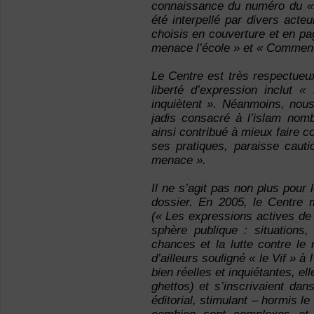
connaissance du numéro du « V
été interpellé par divers acteu
choisis en couverture et en pa
menace l’école » et « Comment 
Le Centre est très respectueux
liberté d’expression inclut «
inquiètent ». Néanmoins, nous
jadis consacré à l’islam nomb
ainsi contribué à mieux faire c
ses pratiques, paraisse cauti
menace ».
Il ne s’agit pas non plus pour 
dossier. En 2005, le Centre 
(« Les expressions actives de 
sphère publique : situations,
chances et la lutte contre le
d’ailleurs souligné « le Vif » à
bien réelles et inquiétantes, el
ghettos) et s’inscrivaient dans
éditorial, stimulant – hormis l