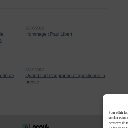
28/06/2012
le
Hommage : Paul Libert
a
24/04/2012
erté de
Quand l’art s’approprie et questionne la
presse
Pour offrir le
stocker et/ou 
permettra de t