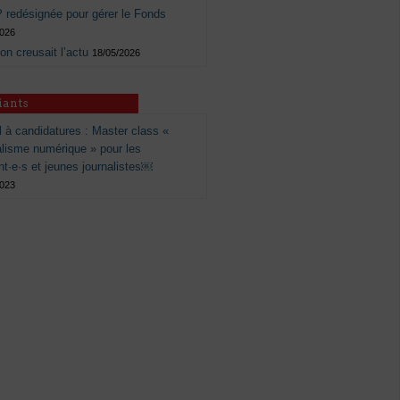
 redésignée pour gérer le Fonds
2026
 on creusait l’actu
18/05/2026
iants
 à candidatures : Master class «
alisme numérique » pour les
nt·e·s et jeunes journalistes￼
2023