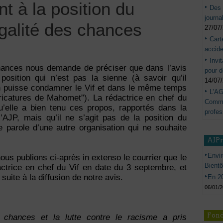
t à la position du
Des 
journa
égalité des chances
27/07
Cart
accide
Invi
chances nous demande de préciser que dans l’avis
pour d
 position qui n’est pas la sienne (à savoir qu’il
14/07
’on puisse condamner le Vif et dans le même temps
L’AG
aricatures de Mahomet”). La rédactrice en chef du
Commis
’elle a bien tenu ces propos, rapportés dans la
profes
 l’AJP, mais qu’il ne s’agit pas de la position du
 parole d’une autre organisation qui ne souhaite
AJP
Envir
nous publions ci-après in extenso le courrier que le
Bient
actrice en chef du Vif en date du 3 septembre, et
 suite à la diffusion de notre avis.
En 20
06/01/
,
Fond
s chances et la lutte contre le racisme a pris