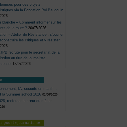
bourses pour des projets
listiques via la Fondation Roi Baudouin
/2026
e blanche – Comment informer sur les
nts de la route ?
20/07/2026
tation – Atelier de Résistance : s’outiller
éconstruire les critiques et y résister
/2026
JPB recrute pour le secrétariat de la
sion au titre de journaliste
sionnel
13/07/2026
ro
onnement, IA, sécurité en manif’…
ôt la Summer school 2026
01/06/2026
26, renforcer le cœur du métier
2026
s pour le journalisme