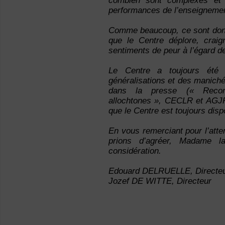
combien sont complexes et 
performances de l’enseigneme
Comme beaucoup, ce sont donc 
que le Centre déplore, craig
sentiments de peur à l’égard d
Le Centre a toujours été a
généralisations et des maniché
dans la presse (« Recomm
allochtones », CECLR et AGJPB
que le Centre est toujours disp
En vous remerciant pour l’atten
prions d’agréer, Madame la
considération.
Edouard DELRUELLE, Directeur
Jozef DE WITTE, Directeur