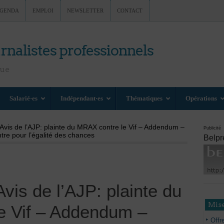
GENDA
EMPLOI
NEWSLETTER
CONTACT
rnalistes professionnels
nue
Salarié·es
Indépendant·es
Thématiques
Opérations
Avis de l’AJP: plainte du MRAX contre le Vif – Addendum –
Publicité
ntre pour l’égalité des chances
Belpr
vis de l’AJP: plainte du
Mise
e Vif – Addendum –
Offr