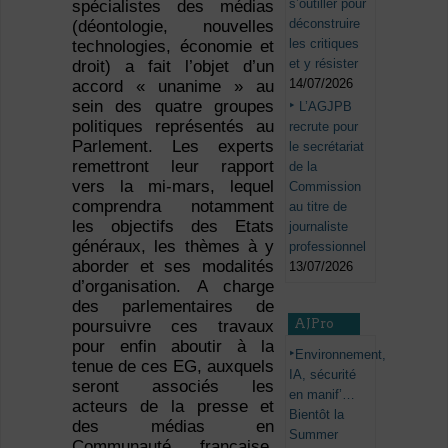
s’outiller pour
spécialistes des médias
déconstruire
(déontologie, nouvelles
les critiques
technologies, économie et
et y résister
droit) a fait l’objet d’un
14/07/2026
accord « unanime » au
sein des quatre groupes
L’AGJPB
politiques représentés au
recrute pour
Parlement. Les experts
le secrétariat
remettront leur rapport
de la
vers la mi-mars, lequel
Commission
comprendra notamment
au titre de
les objectifs des Etats
journaliste
généraux, les thèmes à y
professionnel
aborder et ses modalités
13/07/2026
d’organisation. A charge
des parlementaires de
AJPro
poursuivre ces travaux
pour enfin aboutir à la
Environnement,
tenue de ces EG, auxquels
IA, sécurité
seront associés les
en manif’…
acteurs de la presse et
Bientôt la
des médias en
Summer
Communauté française.