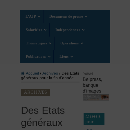
L’AJP
Documents de presse
Salarié·es
Indépendant·es
Thématiques
Opérations
Publications
Liens
Accueil
/
Archives
/ Des Etats
Publicité
généraux pour la fin d’année
Belpress,
banque
d'images
ARCHIVES
Des Etats
Mises à
généraux
jour