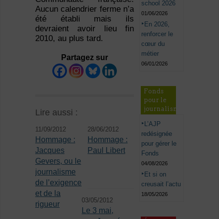
school 2026
Aucun calendrier ferme n’a
01/06/2026
été établi mais ils
En 2026,
devraient avoir lieu fin
renforcer le
2010, au plus tard.
cœur du
métier
Partagez sur
06/01/2026
Fonds
pour le
journalisme
Lire aussi :
L’AJP
11/09/2012
28/06/2012
redésignée
Hommage :
Hommage :
pour gérer le
Jacques
Paul Libert
Fonds
Gevers, ou le
04/08/2026
journalisme
Et si on
de l’exigence
creusait l’actu
et de la
18/05/2026
03/05/2012
rigueur
Le 3 mai,