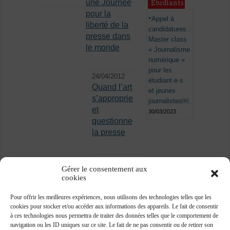
une Journée
Étudiants
pour la
Appel à
liberté de la
candidatures :
presse dans
Master class
le monde
« Journalisme
numérique »
pour les
24/04/2012
étudiant·e·s
Quand l’art
et jeunes
s’approprie
journalistes￼
et
30/03/2023
questionne
la presse
Gérer le consentement aux
cookies
Pour offrir les meilleures expériences, nous utilisons des technologies telles que les
cookies pour stocker et/ou accéder aux informations des appareils. Le fait de consentir
à ces technologies nous permettra de traiter des données telles que le comportement de
navigation ou les ID uniques sur ce site. Le fait de ne pas consentir ou de retirer son