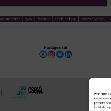
 Documentaires
Web
Podcasts
Outils en ligne
Études / Articles
V
Partagez sur
Pour offrir le
stocker et/ou 
permettra de t
Le fait de ne 