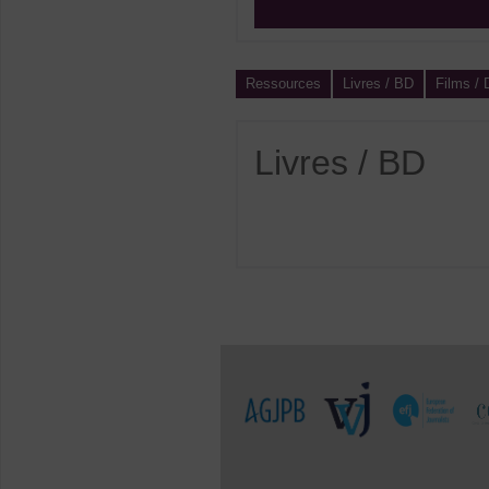
Ressources
Livres / BD
Films /
Livres / BD