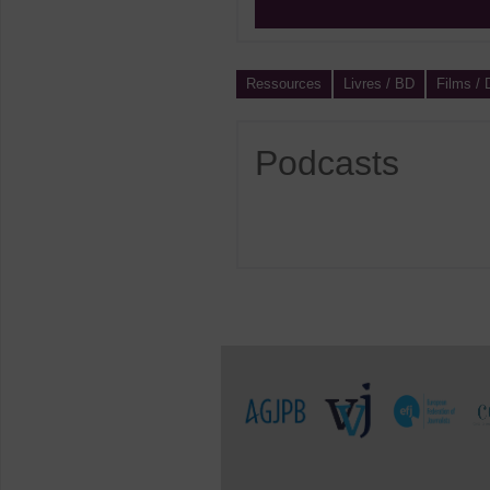
Ressources
Livres / BD
Films /
Podcasts