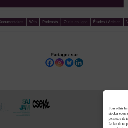
 Documentaires
Web
Podcasts
Outils en ligne
Études / Articles
V
Partagez sur
Pour offrir le
stocker et/ou 
permettra de t
Le fait de ne 