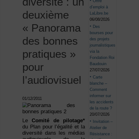
diversité : un
Offre
d’emploi à
deuxième
LaLibre.be
06/08/2026
« Panorama
Des
bourses pour
des bonnes
des projets
journalistiques
pratiques »
via la
Fondation Roi
pour
Baudouin
27/07/2026
l’audiovisuel
Carte
blanche –
Comment
informer sur
01/12/2011
les accidents
de la route ?
20/07/2026
Le
Comité de pilotage*
Invitation –
du Plan pour l’égalité et la
Atelier de
diversité dans les médias
Résistance :