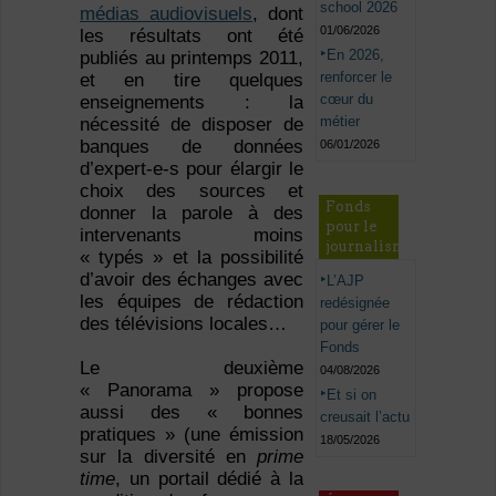
school 2026
médias audiovisuels
, dont
01/06/2026
les résultats ont été
En 2026,
publiés au printemps 2011,
renforcer le
et en tire quelques
cœur du
enseignements : la
métier
nécessité de disposer de
banques de données
06/01/2026
d’expert-e-s pour élargir le
choix des sources et
Fonds
donner la parole à des
pour le
intervenants moins
journalisme
« typés » et la possibilité
d’avoir des échanges avec
L’AJP
les équipes de rédaction
redésignée
des télévisions locales…
pour gérer le
Fonds
Le deuxième
04/08/2026
« Panorama » propose
Et si on
aussi des « bonnes
creusait l’actu
pratiques » (une émission
18/05/2026
sur la diversité en
prime
time
, un portail dédié à la