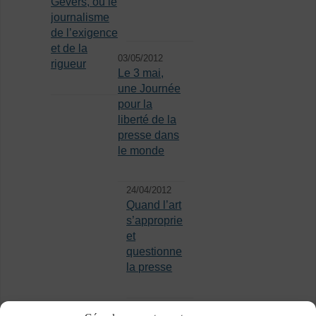
Gevers, ou le
journalisme
de l’exigence
et de la
03/05/2012
rigueur
Le 3 mai,
une Journée
pour la
liberté de la
presse dans
le monde
24/04/2012
Quand l’art
s’approprie
et
questionne
la presse