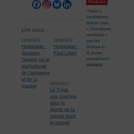
Étudiants
Appel à
candidatures :
Master class
« Journalisme
Lire aussi :
numérique »
11/09/2012
28/06/2012
pour les
Hommage :
Hommage :
étudiant·e·s
et jeunes
Jacques
Paul Libert
journalistes￼
Gevers, ou le
30/03/2023
journalisme
de l’exigence
et de la
03/05/2012
rigueur
Le 3 mai,
une Journée
pour la
liberté de la
presse dans
le monde