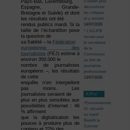
Pays-Bas, Luxembourg,
s’outiller pour
Espagne, Grande-
déconstruire
Bretagne et Suède) et dont
les critiques
les résultats ont été
et y résister
rendus publics mardi. Si la
14/07/2026
taille de l’échantillon pose
L’AGJPB
la question de
recrute pour
sa fiablité – la
Fédération
le secrétariat
européenne des
de la
journalistes
(FEJ) estime à
Commission
environ 350.000 le
au titre de
nombre de journalistes
journaliste
européens –, les résultats
professionnel
de cette
13/07/2026
enquête n’en interpellent
pas moins. Les
journalistes seraient de
AJPro
plus en plus sensibles aux
Environnement,
possibilités d’internet : 46
IA, sécurité
% affirment
en manif’…
que la digitalisation les
Bientôt la
pousse à produire plus de
Summer
contenu et 22% des