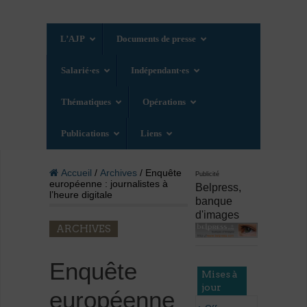
L’AJP
Documents de presse
Salarié·es
Indépendant·es
Thématiques
Opérations
Publications
Liens
Accueil
/
Archives
/ Enquête
Publicité
européenne : journalistes à
Belpress,
l’heure digitale
banque
d'images
ARCHIVES
Enquête
Mises à
jour
européenne