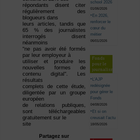
school 2026
répondants disent citer
01/06/2026
régulièrement des
En 2026,
blogueurs dans
renforcer le
leurs articles, tandis que
cœur du
65 % des journalistes
métier
interrogés disent
06/01/2026
néanmoins
"ne pas avoir été formés
par leur employeur à
Fonds
utiliser et produire les
pour le
nouvelles formes de
journalisme
contenu digital". Les
L’AJP
résultats
redésignée
complets de cette étude,
pour gérer le
diligentée par un groupe
Fonds
européen
de relations publiques,
04/08/2026
sont téléchargeables
Et si on
gratuitement sur le
creusait l’actu
site
18/05/2026
Partagez sur