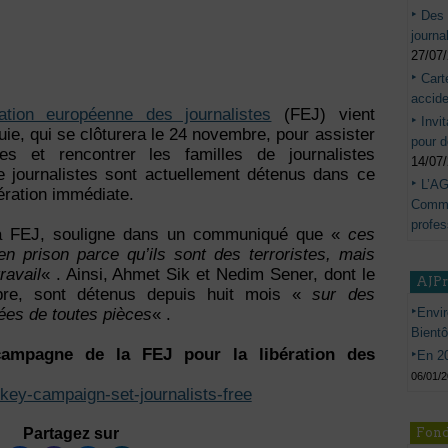
Des 
journa
27/07
Cart
accide
ation européenne des journalistes
(FEJ) vient
Invi
ie, qui se clôturera le 24 novembre, pour assister
pour d
es et rencontrer les familles de journalistes
14/07
 journalistes sont actuellement détenus dans ce
L’AG
ération immédiate.
Commis
profes
 la FEJ, souligne dans un communiqué que «
ces
en prison parce qu’ils sont des terroristes, mais
ravail
« . Ainsi, Ahmet Sik et Nedim Sener, dont le
AJP
re, sont détenus depuis huit mois «
sur des
Envir
ées de toutes pièces
« .
Bient
campagne de la FEJ pour la libération des
En 20
06/01/
urkey-campaign-set-journalists-free
Fond
Partagez sur