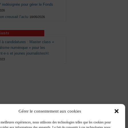
 redésignée pour gérer le Fonds
2026
 on creusait l’actu
18/05/2026
iants
 à candidatures : Master class «
alisme numérique » pour les
nt·e·s et jeunes journalistes￼
2023
Gérer le consentement aux cookies
s meilleures expériences, nous utilisons des technologies telles que les cookies pour
accéder aux informations des appareils. Le fait de consentir à ces technologies nous