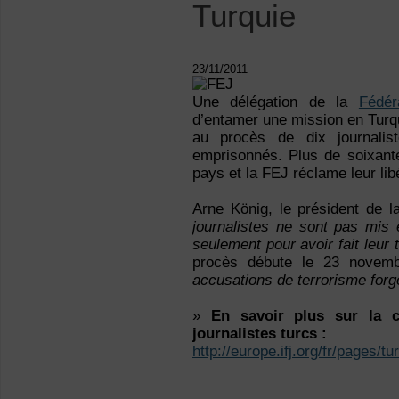
Turquie
23/11/2011
Une délégation de la
Fédér
d’entamer une mission en Turqu
au procès de dix journalist
emprisonnés. Plus de soixante
pays et la FEJ réclame leur lib
Arne König, le président de
journalistes ne sont pas mis 
seulement pour avoir fait leur t
procès débute le 23 novemb
accusations de terrorisme forg
»
En savoir plus sur la 
journalistes turcs :
http://europe.ifj.org/fr/pages/t