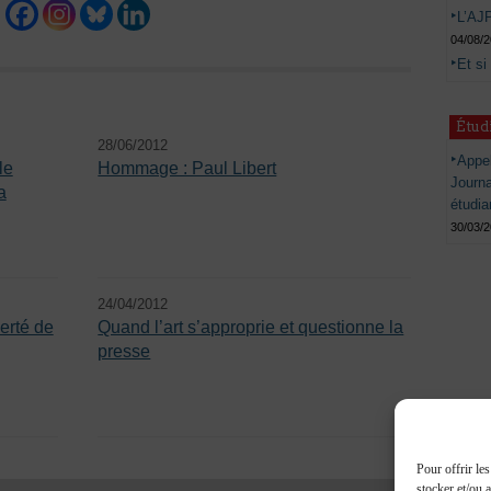
L’AJP
04/08/
Et si
Étud
28/06/2012
Appel
le
Hommage : Paul Libert
Journ
a
étudia
30/03/
24/04/2012
erté de
Quand l’art s’approprie et questionne la
presse
Pour offrir le
stocker et/ou 