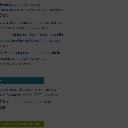
bourses pour des projets
listiques via la Fondation Roi Baudouin
/2026
e blanche – Comment informer sur les
nts de la route ?
20/07/2026
tation – Atelier de Résistance : s’outiller
éconstruire les critiques et y résister
/2026
JPB recrute pour le secrétariat de la
sion au titre de journaliste
sionnel
13/07/2026
ro
onnement, IA, sécurité en manif’…
ôt la Summer school 2026
01/06/2026
26, renforcer le cœur du métier
2026
s pour le journalisme