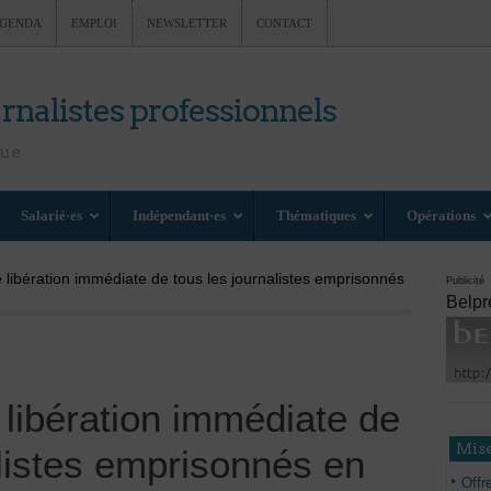
GENDA
EMPLOI
NEWSLETTER
CONTACT
rnalistes professionnels
nue
Salarié·es
Indépendant·es
Thématiques
Opérations
 libération immédiate de tous les journalistes emprisonnés
Publicité
Belpr
 libération immédiate de
Mise
alistes emprisonnés en
Offr