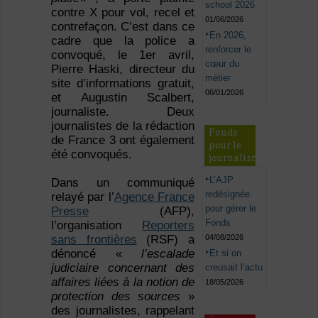
school 2026
contre X pour vol, recel et
01/06/2026
contrefaçon. C’est dans ce
En 2026,
cadre que la police a
renforcer le
convoqué, le 1er avril,
cœur du
Pierre Haski, directeur du
métier
site d’informations gratuit,
06/01/2026
et Augustin Scalbert,
journaliste. Deux
journalistes de la rédaction
Fonds
de France 3 ont également
pour le
été convoqués.
journalisme
L’AJP
Dans un communiqué
redésignée
relayé par l’
Agence France
pour gérer le
Presse
(AFP),
Fonds
l’organisation
Reporters
04/08/2026
sans frontières
(RSF) a
dénoncé «
l’escalade
Et si on
judiciaire concernant des
creusait l’actu
affaires liées à la notion de
18/05/2026
protection des sources
»
des journalistes, rappelant