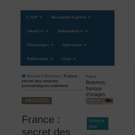
L’AJP
Documents de presse
Salarié·es
Indépendant·es
Thématiques
Opérations
Publications
Liens
Accueil
/
Archives
/ France :
Publicité
secret des sources
Belpress,
journalistiques malmené
banque
d'images
ARCHIVES
France :
Mises à
jour
secret des