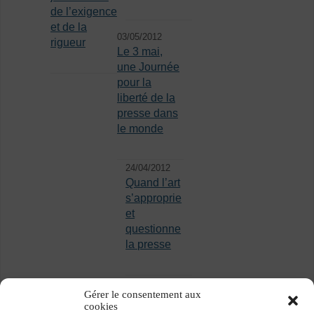
de l’exigence
et de la
03/05/2012
rigueur
Le 3 mai,
une Journée
pour la
liberté de la
presse dans
le monde
24/04/2012
Quand l’art
s’approprie
et
questionne
la presse
Gérer le consentement aux
cookies