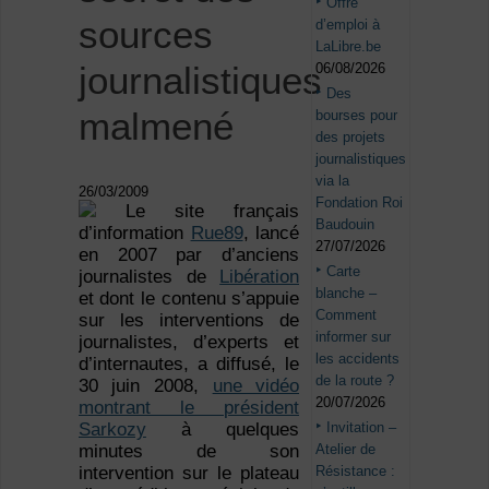
Offre
sources
d’emploi à
LaLibre.be
journalistiques
06/08/2026
Des
malmené
bourses pour
des projets
journalistiques
via la
26/03/2009
Fondation Roi
Le site français
Baudouin
d’information
Rue89
, lancé
27/07/2026
en 2007 par d’anciens
Carte
journalistes de
Libération
blanche –
et dont le contenu s’appuie
Comment
sur les interventions de
informer sur
journalistes, d’experts et
les accidents
d’internautes, a diffusé, le
de la route ?
30 juin 2008,
une vidéo
20/07/2026
montrant le président
Invitation –
Sarkozy
à quelques
Atelier de
minutes de son
Résistance :
intervention sur le plateau