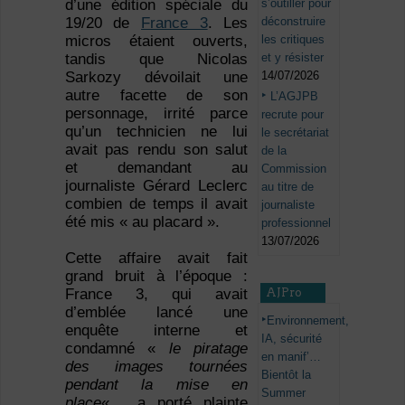
s’outiller pour
d’une édition spéciale du
déconstruire
19/20 de
France 3
. Les
les critiques
micros étaient ouverts,
et y résister
tandis que Nicolas
14/07/2026
Sarkozy dévoilait une
autre facette de son
L’AGJPB
personnage, irrité parce
recrute pour
qu’un technicien ne lui
le secrétariat
avait pas rendu son salut
de la
et demandant au
Commission
journaliste Gérard Leclerc
au titre de
combien de temps il avait
journaliste
été mis « au placard ».
professionnel
13/07/2026
Cette affaire avait fait
grand bruit à l’époque :
AJPro
France 3, qui avait
d’emblée lancé une
Environnement,
enquête interne et
IA, sécurité
condamné «
le piratage
en manif’…
des images tournées
Bientôt la
pendant la mise en
Summer
place
« , a porté plainte