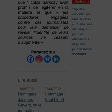
Étudiants
que Nicolas Sarkozy avait
promis de légiférer en la
Appel à
matière et que «
les
candidatures :
procédures engagées
Master class
contre des journalistes
« Journalisme
pour leur demander de
numérique »
révéler l’identité de leurs
pour les
sources ne cessent
étudiant·e·s
d’augmenter
« .
et jeunes
journalistes￼
Partagez sur
30/03/2023
Lire aussi :
11/09/2012
28/06/2012
Hommage :
Hommage :
Jacques
Paul Libert
Gevers, ou le
journalisme