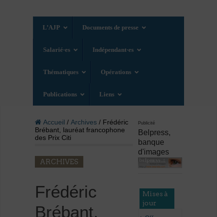
L’AJP
Documents de presse
Salarié·es
Indépendant·es
Thématiques
Opérations
Publications
Liens
Accueil
/
Archives
/ Frédéric
Publicité
Brébant, lauréat francophone
Belpress,
des Prix Citi
banque
d'images
ARCHIVES
Frédéric
Mises à
jour
Brébant,