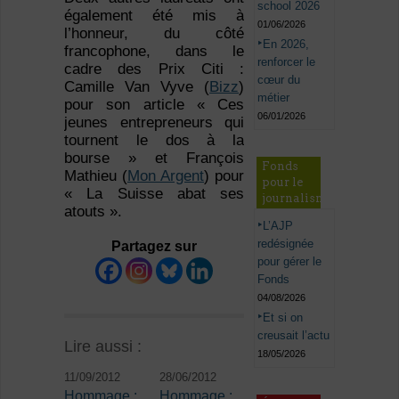
school 2026
également été mis à
01/06/2026
l’honneur, du côté
En 2026,
francophone, dans le
renforcer le
cadre des Prix Citi :
cœur du
Camille Van Vyve (
Bizz
)
métier
pour son article « Ces
06/01/2026
jeunes entrepreneurs qui
tournent le dos à la
bourse » et François
Fonds
Mathieu (
Mon Argent
) pour
pour le
« La Suisse abat ses
journalisme
atouts ».
L’AJP
redésignée
Partagez sur
pour gérer le
Fonds
04/08/2026
Et si on
creusait l’actu
Lire aussi :
18/05/2026
11/09/2012
28/06/2012
Hommage :
Hommage :