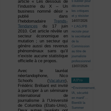
s’outiller pour
article « Les dessous de
déconstruire
l’industrie du X – Un
les critiques
business nommé désir »
et y résister
publié dans
14/07/2026
l’hebdomadaire
Trends-
Tendances
du 17 juin
L’AGJPB
2010. Cet article révèle un
recrute pour
secteur économique en
le secrétariat
mutation ; un secteur qui
de la
génère aussi des revenus
Commission
phénoménaux sans qu’il
au titre de
n’existe aucune statistique
journaliste
officielle à ce propos.
professionnel
13/07/2026
Avec le lauréat
néerlandophone, Nico
AJPro
Schoofs (
Vacature
),
Frédéric Brébant est invité
Environnement,
à participer à un séminaire
IA, sécurité
international de
en manif’…
journalisme à l’Université
Bientôt la
de Columbia (Etats-Unis).
Summer
Deux autres lauréats ont