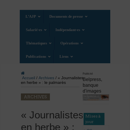
L’AJP
Documents de presse
Salarié·es
Indépendant·es
Thématiques
Opérations
Publications
Liens
Publicité
Accueil
/
Archives
/ « Journalistes
Belpress,
en herbe » : le palmarès
banque
d'images
ARCHIVES
« Journalistes
Mises à
jour
en herbe » :