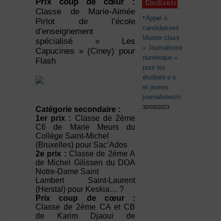
Prix coup de cœur :
Étudiants
Classe de Marie-Aimée
Appel à
Pirlot de l’école
candidatures :
d’enseignement
Master class
spécialisé « Les
« Journalisme
Capucines » (Ciney) pour
numérique »
Flash
pour les
étudiant·e·s
et jeunes
journalistes￼
30/03/2023
Catégorie secondaire :
1er prix :
Classe de 2ème
C6 de Marie Meurs du
Collège Saint-Michel
(Bruxelles) pour Sac’Ados
2e prix :
Classe de 2ème A
de Michel Gilissen du DOA
Notre-Dame Saint
Lambert Saint-Laurent
(Herstal) pour Keskia… ?
Prix coup de cœur :
Classe de 2ème CA et CB
de Karim Djaoui de