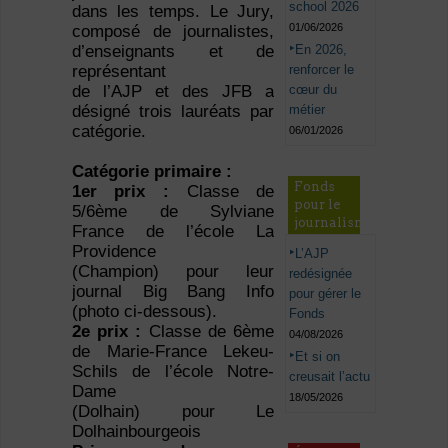
school 2026
dans les temps. Le Jury,
01/06/2026
composé de journalistes,
En 2026,
d’enseignants et de
renforcer le
représentant
cœur du
de l’AJP et des JFB a
métier
désigné trois lauréats par
catégorie.
06/01/2026
Catégorie primaire :
Fonds
1er prix :
Classe de
pour le
5/6ème de Sylviane
journalisme
France de l’école La
Providence
L’AJP
(Champion) pour leur
redésignée
journal Big Bang Info
pour gérer le
(photo ci-dessous).
Fonds
2e prix :
Classe de 6ème
04/08/2026
de Marie-France Lekeu-
Et si on
Schils de l’école Notre-
creusait l’actu
Dame
18/05/2026
(Dolhain) pour Le
Dolhainbourgeois