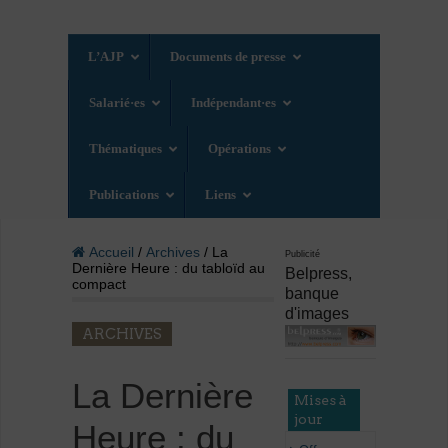
L’AJP
Documents de presse
Salarié·es
Indépendant·es
Thématiques
Opérations
Publications
Liens
Accueil
/
Archives
/ La
Publicité
Dernière Heure : du tabloïd au
Belpress,
compact
banque
d'images
ARCHIVES
La Dernière
Mises à
jour
Heure : du