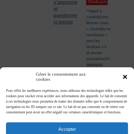
Étudiants
s’approprie
et
Appel à
questionne
candidatures :
la presse
Master class
« Journalisme
numérique »
pour les
étudiant·e·s
et jeunes
journalistes￼
30/03/2023
Gérer le consentement aux
cookies
Pour offrir les meilleures expériences, nous utilisons des technologies telles que les
cookies pour stocker et/ou accéder aux informations des appareils. Le fait de consentir
à ces technologies nous permettra de traiter des données telles que le comportement de
navigation ou les ID uniques sur ce site. Le fait de ne pas consentir ou de retirer son
consentement peut avoir un effet négatif sur certaines caractéristiques et fonctions.
Accepter