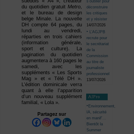
suédois « A4 », créateur
s’outiller pour
du quotidien gratuit
Metro
,
déconstruire
et le bureau de design
les critiques
belge Minale. La nouvelle
et y résister
DH compte 64 pages, du
14/07/2026
lundi au vendredi,
L’AGJPB
réparties en trois cahiers
recrute pour
(information générale,
le secrétariat
sport et culture). La
de la
pagination du quotidien
Commission
augmentera à 160 pages le
au titre de
samedi, avec les
journaliste
suppléments « Les Sports
professionnel
Mag » et « Télé DH ».
13/07/2026
L’édition dominicale verra
quant à elle l’apparition
d’un nouveau supplément
AJPro
familial, « Lola ».
Environnement,
IA, sécurité
Partagez sur
en manif’…
Bientôt la
Summer